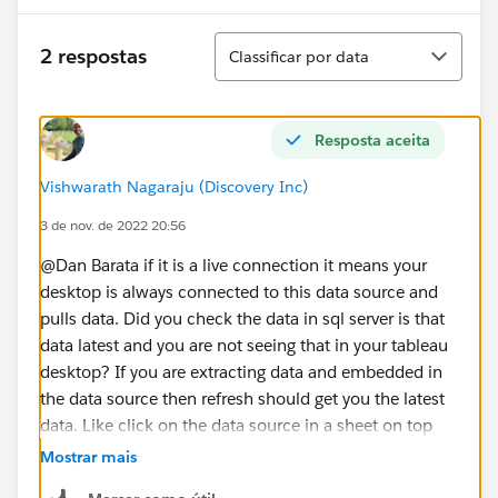
Classificar
2 respostas
Classificar por data
Resposta aceita
Vishwarath Nagaraju (Discovery Inc)
3 de nov. de 2022 20:56
@Dan Barata​ if it is a live connection it means your
desktop is always connected to this data source and
pulls data. Did you check the data in sql server is that
data latest and you are not seeing that in your tableau
desktop? If you are extracting data and embedded in
the data source then refresh should get you the latest
data. Like click on the data source in a sheet on top
left and then click on extract data.
Mostrar mais