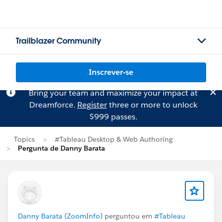
Trailblazer Community
Inscrever-se
Bring your team and maximize your impact at
Dreamforce.
Register
three or more to unlock
$999 passes.
Topics
#Tableau Desktop & Web Authoring
Pergunta de Danny Barata
Danny Barata (ZoomInfo)
perguntou em
#Tableau