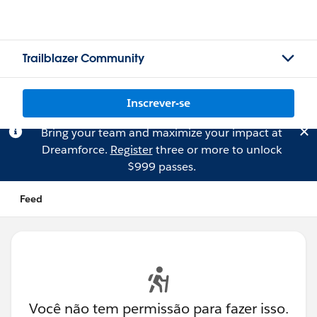
Trailblazer Community
Inscrever-se
Bring your team and maximize your impact at
Dreamforce.
Register
three or more to unlock
$999 passes.
Feed
Você não tem permissão para fazer isso.