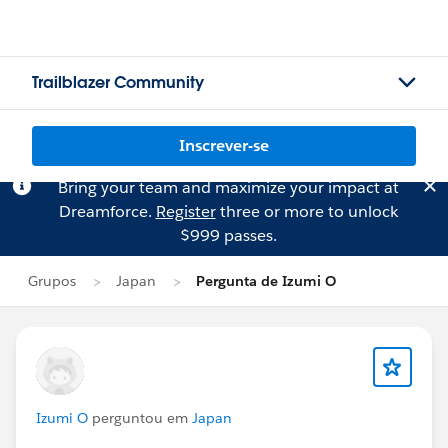
Trailblazer Community
Inscrever-se
Bring your team and maximize your impact at
Dreamforce.
Register
three or more to unlock
$999 passes.
Grupos
Japan
Pergunta de Izumi O
Izumi O
perguntou em
Japan