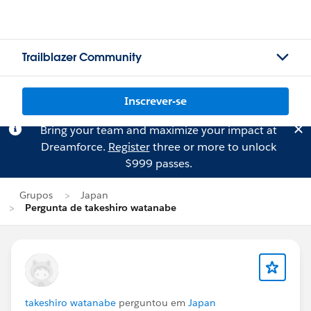
Trailblazer Community
Inscrever-se
Bring your team and maximize your impact at
Dreamforce.
Register
three or more to unlock
$999 passes.
Grupos
Japan
Pergunta de takeshiro watanabe
takeshiro watanabe
perguntou em
Japan