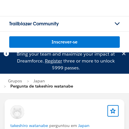
Trailblazer Community
Inscrever-se
Bring your team and maximize your impact at
Dreamforce.
Register
three or more to unlock
$999 passes.
Grupos
Japan
Pergunta de takeshiro watanabe
takeshiro watanabe
perguntou em
Japan