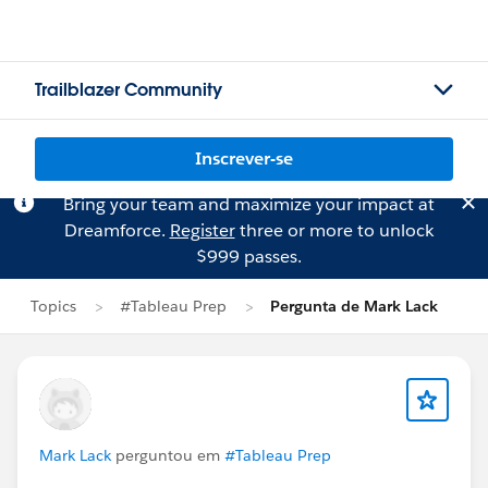
Trailblazer Community
Inscrever-se
Bring your team and maximize your impact at
Dreamforce.
Register
three or more to unlock
$999 passes.
Topics
#Tableau Prep
Pergunta de Mark Lack
Mark Lack
perguntou em
#Tableau Prep