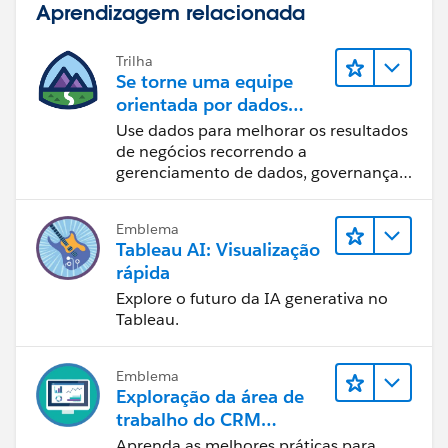
Aprendizagem relacionada
Trilha
Se torne uma equipe
orientada por dados
usando o Tableau
Use dados para melhorar os resultados
de negócios recorrendo a
gerenciamento de dados, governança
de dados, ferramentas de visualização
de dados, narrativa baseada em dados
Emblema
e colaboração.
Tableau AI: Visualização
rápida
Explore o futuro da IA generativa no
Tableau.
Emblema
Exploração da área de
trabalho do CRM
Analytics
Aprenda as melhores práticas para