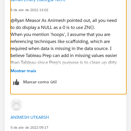
5 de abr. de 2022 13:02
@Ryan Measor​ As Animesh pointed out, all you need
to do display a NULL as a 0 is to use ZN().
When you mention 'hoops', I assume that you are
referencing techniques like scaffolding, which are
required when data is missing in the data source. I
believe Tableau Prep can add in missing values easier
than Tableau since Prep's purpose is to clean up dirty
data whereas Desktop's purpose is to display data.
Mostrar mais
Tableau does add some basic cleaning functions into
Marcar como útil
Desktop. You can submit an idea at
Ideas
(tableau.com)
to bring the missing values function
into Tableau.
ANIMESH UTKARSH
5 de abr. de 2022 09:17