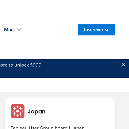
Mais
Inscrever-se
ore to unlock $999
Japan
Tableau User Group board | Japan