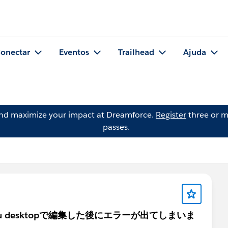
onectar
Eventos
Trailhead
Ajuda
and maximize your impact at Dreamforce.
Register
three or m
passes.
leau desktopで編集した後にエラーが出てしまいま