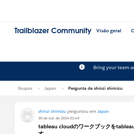
Trailblazer Community
Visão geral
C
Bring your team 
Grupos
Japan
Pergunta de shinzi shimizu
shinzi shimizu
perguntou em
Japan
30 de out. de 2024 01:43
tableau cloudのワークブックをtab
す。