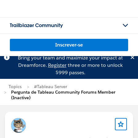
Trailblazer Community
Inscrever-se
Bring your team and maximize your impact at
Dreamforce.
Register
three or more to unlock
$999 passes.
Topics
#Tableau Server
Pergunta de Tableau Community Forums Member
(Inactive)