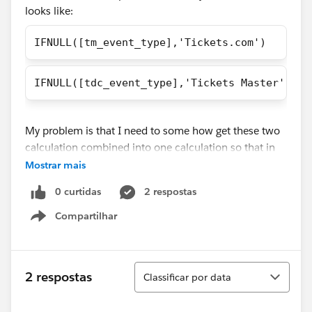
looks like:
IFNULL([tm_event_type],'Tickets.com')
IFNULL([tdc_event_type],'Tickets Master')
My problem is that I need to some how get these two
calculation combined into one calculation so that in
the tooltip it only shows the ticket provider for each
Mostrar mais
and that it because right now in the tooltip it shows
0 curtidas
2 respostas
the ticket provider and something else which I don't
want. Would someone please help me in this situation
Compartilhar
Show menu
that I'm in?
Classificar
2 respostas
Classificar por data