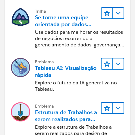
Trilha
Se torne uma equipe
orientada por dados
usando o Tableau
Use dados para melhorar os resultados
de negócios recorrendo a
gerenciamento de dados, governança
de dados, ferramentas de visualização
de dados, narrativa baseada em dados
Emblema
e colaboração.
Tableau AI: Visualização
rápida
Explore o futuro da IA generativa no
Tableau.
Emblema
Estrutura de Trabalhos a
serem realizados para
designers
Explore a estrutura de Trabalhos a
serem realizados para design de