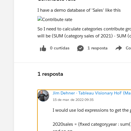
I have a demo database of 'Sales' like this
So I need to calculate categories contribute gr
will be (SUM (category sales of 2021) - SUM 
0 curtidas
1 resposta
Co
S
1 resposta
Jim Dehner - Tableau Visionary HoF (Mar
15 de mar. de 2022 09:35
I would use lod expressions to get the 
2020sales = {fixed category,year : sum