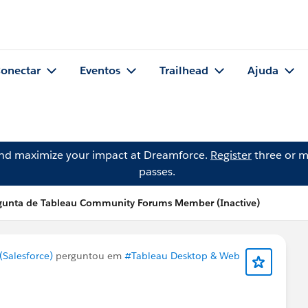
onectar
Eventos
Trailhead
Ajuda
and maximize your impact at Dreamforce.
Register
three or m
passes.
gunta de Tableau Community Forums Member (Inactive)
Salesforce)
perguntou em
#Tableau Desktop & Web