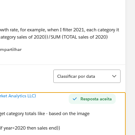
owth rate, for example, when I filter 2021, each category it
(category sales of 2020))/SUM (TOTAL sales of 2020)
mpartilhar
how menu
Classificar
Classificar por data
ket Analytics LLC)
Resposta aceita
get category totals like - based on the image
(if year=2020 then sales end)}