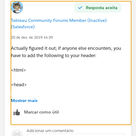
Resposta aceita
Tableau Community Forums Member (Inactive)
(Salesforce)
20 de dez. de 2019 14:39
Actually figured it out; if anyone else encounters, you
have to add the following to your header:
<html>
<head>
<style>
Mostrar mais
Marcar como útil
body {
height: 100%; width: 100%; padding: 0px 0px 0px
Adicionar um comentário
0px;