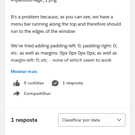
It's a problem because, as you can see, we have a
menu bar running along the top and therefore should
run to the edges of the window
We've tried adding padding-left: 0; padding-right: 0;
etc.
as well as margins: 0px 0px 0px 0px; as well as
margin-left: 0;
etc.
- none of which seem to work
Mostrar mais
Has anyone encountered this, and/or know a solution?
Thanks!
0 curtidas
1 resposta
Compartilhar
Show menu
Classificar
1 resposta
Classificar por data