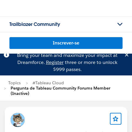
Trailblazer Community
Inscrever-se
Bring your team and maximize your impact at
Dreamforce.
Register
three or more to unlock
$999 passes.
Topics
#Tableau Cloud
Pergunta de Tableau Community Forums Member
(Inactive)