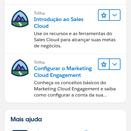
</html>
de dados, ferramentas de visualização
de dados, narrativa baseada em dados
Trilha
e colaboração.
Introdução ao Sales
Cloud
Use os recursos e as ferramentas do
Sales Cloud para alcançar suas metas
de negócios.
Trilha
Configurar o Marketing
Cloud Engagement
Conheça os conceitos básicos do
Marketing Cloud Engagement e saiba
como configurar a conta da sua
equipe.
Mais ajuda