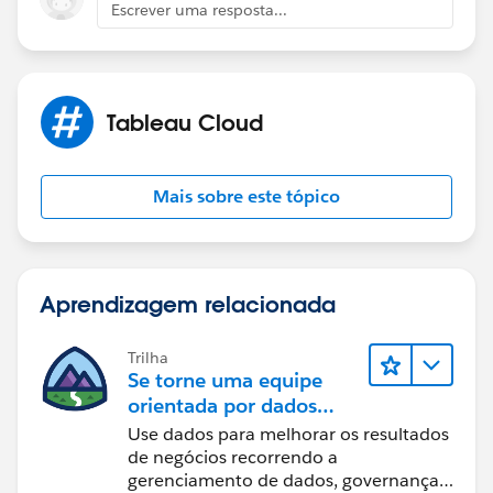
Escrever uma resposta...
margin-top: 0px;
margin-bottom 0px;
Tableau Cloud
margin-left: 0px;
Mais sobre este tópico
margin-right: 0px;
}
Aprendizagem relacionada
</style>
Trilha
</head>
Se torne uma equipe
orientada por dados
<body>
usando o Tableau
Use dados para melhorar os resultados
--- insert Embed code here ---
de negócios recorrendo a
</body>
gerenciamento de dados, governança