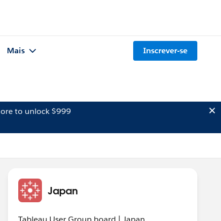
Mais
Inscrever-se
ore to unlock $999
Japan
Tableau User Group board | Japan