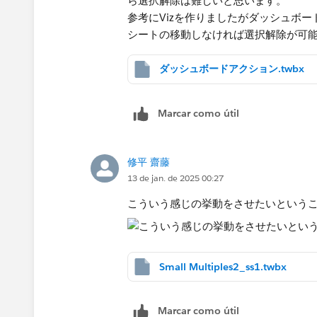
ら選択解除は難しいと思います。
参考にVizを作りましたがダッシュボ
シートの移動しなければ選択解除が可
ダッシュボードアクション.twbx
Marcar como útil
修平 齋藤
13 de jan. de 2025 00:27
こういう感じの挙動をさせたいという
Small Multiples2_ss1.twbx
Marcar como útil