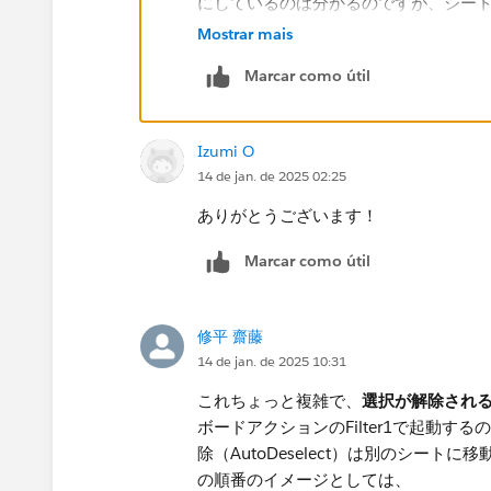
にしているのは分かるのですが、シー
クリアした事になるのでしょうか。。
Mostrar mais
Marcar como útil
ここら辺の仕組みをもう一度教えて頂け
Izumi O
14 de jan. de 2025 02:25
ありがとうございます！
Marcar como útil
修平 齋藤
14 de jan. de 2025 10:31
これちょっと複雑で、
選択が解除され
ボードアクションのFilter1で起動
除（AutoDeselect）は別のシー
の順番のイメージとしては、