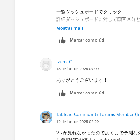
一覧ダッシュボードでクリック
詳細ダッシュボードに対して顧客区分
詳細ダッシュボードに移動するアクシ
Mostrar mais
Filter1がキックされるが、移動を
Marcar como útil
ない）
一覧シートの選択が解除されていない
かかったままの状態になる
Izumi O
15 de jan. de 2025 09:00
詳細ダッシュボードで閉じるボタンを
一覧ダッシュボードに移動するアクシ
ありがとうございます！
予約状態だったFilter1の選択解除
Marcar como útil
（選択状態が解除されるので、詳細ダ
る）
Tableau Community Forums Member (Inac
といった感じです。閉じるボタンの選
12 de jan. de 2025 02:29
切るのがよいと思います。
Vizが見れなかったのであくまで予測