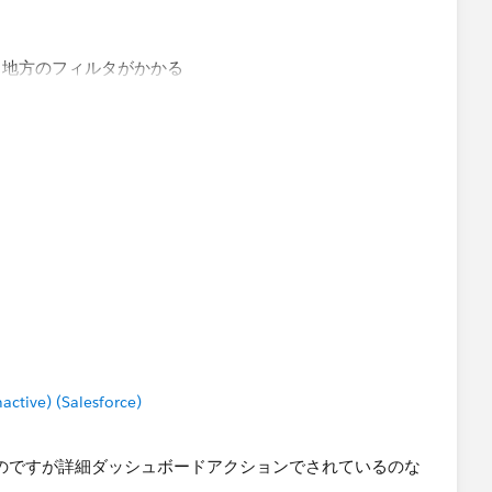
と地方のフィルタがかかる
ョンが起動し、実際に移動する
伴っているので選択解除の予約状態になる（この時点では発動し
ので、移動先の詳細シートでは顧客区分と地方のフィルタが
押す
ョンが起動し、実際に移動する
がここで発動し、売上合計シートの選択状態が解除される
ッシュボードの顧客区分・地方フィルタもここで解除され
tive) (Salesforce)
択解除も同じ理屈ですが、「そういうものなんだな」と割り
なのですが詳細ダッシュボードアクションでされているのな