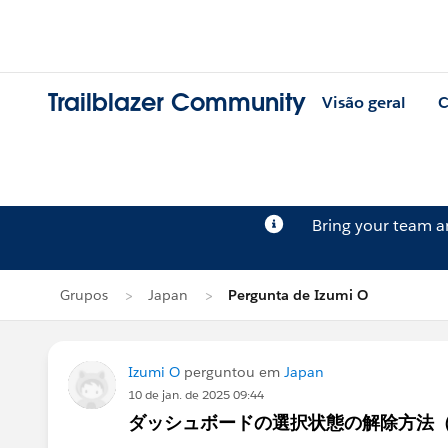
Trailblazer Community
Visão geral
C
Bring your team 
Grupos
Japan
Pergunta de Izumi O
Izumi O
perguntou em
Japan
10 de jan. de 2025 09:44
ダッシュボードの選択状態の解除方法（pram