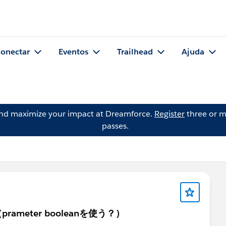
onectar
Eventos
Trailhead
Ajuda
and maximize your impact at Dreamforce.
Register
three or m
passes.
eter booleanを使う？）