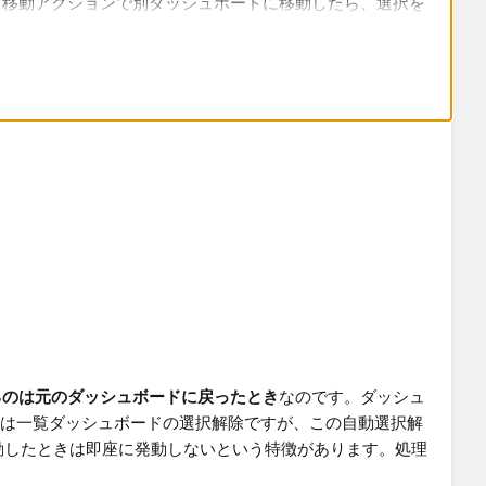
ト移動アクションで別ダッシュボードに移動したら、選択を
ますと幸いです​
るのは元のダッシュボードに戻ったとき
なのです。ダッシュ
するのは一覧ダッシュボードの選択解除ですが、この自動選択解
トに移動したときは即座に発動しないという特徴があります。処理