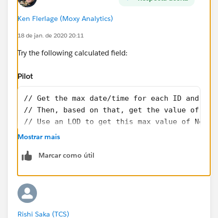
Ken Flerlage (Moxy Analytics)
18 de jan. de 2020 20:11
Try the following calculated field:
Pilot
// Get the max date/time for each ID and act
// Then, based on that, get the value of New
// Use an LOD to get this max value of New.
{FIXED [ID], [Field Name]: MAX(
Mostrar mais
    IF [Create Time] = {FIXED [ID], [Field N
Marcar como útil
        [New]
    END
)}
Rishi Saka (TCS)