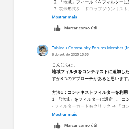
「地域」フィールドをフィルターに
表示形式を「ドロップダウンリスト
Mostrar mais
② 「都道府県」フィルターを追加
同じシートに「都道府県」フィール
Marcar como útil
表示形式を「ドロップダウンリスト
③ 「地域」フィルターをコンテキスト
Tableau Community Forums Member (Inac
これが最重要ポイントです！
8 de set. de 2025 15:55
「地域」フィルターを右クリック
「コンテキストに追加」を選択
こんにちは。
地域フィルタをコンテキストに追加し
④ 「都道府県」フィルターの表示形式
すが3つのアプローチがあると思います
「都道府県」フィルターのフィルタ
「フィルターオプション」で関連値
方法
1：コンテキストフィルターを利用
1. 「地域」をフィルターに設定し、
コ
• フィルターカード右クリック → 「
2. その上で「都道府県」を通常のフ
Mostrar mais
た範囲」に限定されます。
Marcar como útil
一番シンプルな方法です。