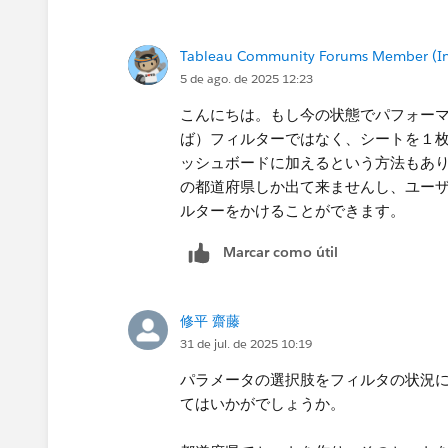
⸻
Tableau Community Forums Member (Inac
5 de ago. de 2025 12:23
方法2：階層（地域 → 都道府県）を使
1. データペインで「地域」と「都道
こんにちは。もし今の状態でパフォー
2. ダッシュボードで「地域」を先に
ば）フィルターではなく、シートを１
これにより、ユーザーが見ている地域
ッシュボードに加えるという方法もあ
の都道府県しか出て来ませんし、ユー
⸻
ルターをかけることができます。
方法3：パラメータ＋フィルタ用セット 
Marcar como útil
もし「全都道府県」or「特定の都道府
1. 「都道府県」パラメータを作成（全
修平 齋藤
2. 「全て」を選んだらフィルタ無効
31 de jul. de 2025 10:19
作る。
パラメータの選択肢をフィルタの状況
例
てはいかがでしょうか。
IF [都道府県パラメータ] = "全て" THEN