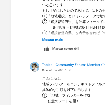
いと思います。
もし可変にしたいのであれば、以下の
①「地域選択」というパラメータで地
②「選択都道府県」を計算フィールド
IF [地域]＝[地域選択] THEN [都道
③「選択都道府県」を表示させれば「
④「選択した店舗でフィルター」の数
Mostrar mais
Marcar como útil
Tableau Community Forums Member (Inac
8 de set. de 2025 15:20
こんにちは。
地域フィルターを​コンテキストフィル
具体的な手順を以下に示します。
① 「地域」フィルターを作成
任意のシートを開く