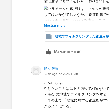
ELSEIF [都道府県] = [都道府県パラメータ
都道府県でセットを作り、そのセット
END
このフィールドをフィルタで「1」のみ
Mostrar mais
※ ただし「全都道府県」リストに
地域
スト」にしておく必要があります。
ダッシュボードではセットを表示して
定。
Marcar como útil
健人 佐藤
挙動としては上記の方法でいけるはず
15 de ago. de 2025 11:38
で制御しなければならない理由がある
こんにちは。
と思います。
やりたいことは以下の内容で相違ない
・ 特定の地域でフィルタリングをする
・その上で 「地域に属する都道府県す
きるようにする」