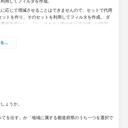
] THEN 1
を利用してフィルタを作成。
残す。
制約をかけたい場合
は、やはり「地域フィルタをコンテキ
地域でフィルタリングした都道府県を選択肢にする_ss1.twbx
単一選択方式にし、「コンテキスト内のすべての値」に設
ですが、都道府県（実際には店舗）をどうしてもパラメータ
ときは、アクションフィルタを使うなどの工夫が必要になる
でしょうか。
べてを出す」か「地域に属する都道府県のうち一つを選択で