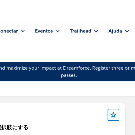
onectar
Eventos
Trailhead
Ajuda
and maximize your impact at Dreamforce.
Register
three or m
passes.
選択肢にする