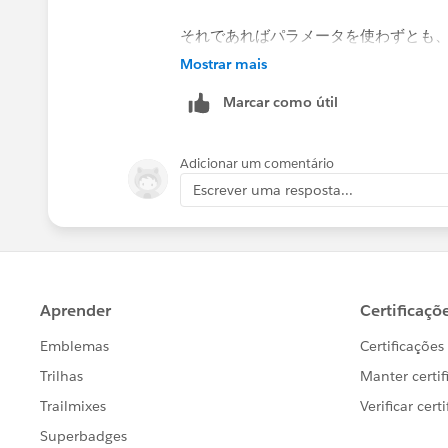
それであればパラメータを使わずとも
① 「地域」をフィルターにいれ、特定
Mostrar mais
②「都道府県」をフィルターにいれ、
Marcar como útil
③ フィルターの設定を「単一値（リス
これにより、"すべて"を選ぶこともで
す。
Adicionar um comentário
Escrever uma resposta...
イメージ画像も添付いたします。