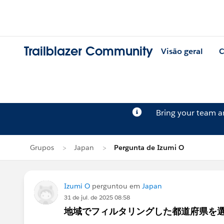
Trailblazer Community
Visão geral
C
Bring your team 
Grupos
Japan
Pergunta de Izumi O
Izumi O
perguntou em
Japan
31 de jul. de 2025 08:58
地域でフィルタリングした都道府県を