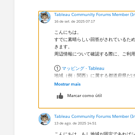
Tableau Community Forums Member (Inac
16 de set. de 2025 07:17
こんにちは。
すでに素晴らしい回答がされているた
きます。
周辺情報について確認する際に、ご利
①
マッピング - Tableau
地域（例：関西）に属する都道府県だ
得られます。
Mostrar mais
②
人口統計情報が組み込まれた分析に
Marcar como útil
分析にコンテキストを追加する方法が
③
Tableau のマップ: 地理データの分
Tableau Community Forums Member (Inac
地域ごとの表示制御や、ビジネスロジ
13 de ago. de 2025 14:51
こんにちは。もし地域が固定であれば