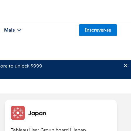
Mais
Inscrever-se
ore to unlock $999
Japan
Tableau User Group board | Japan