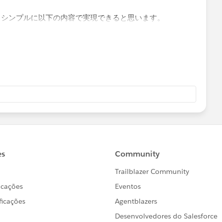
、シンプルに以下の内容で実現できると思います。
の地域（今回の場合、関西地方）を選択する
「フィルターを表示」する
ト）」にする
きますし、地域に属する特定の都道府県を選ぶこともできま