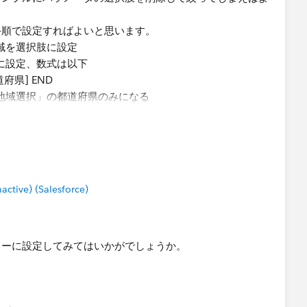
手順で設定すればよいと思います。
域を選択肢に設定
に設定、数式は以下
府県] END
地域選択」の都道府県のみになる
式内の「選択都道府県」を上記に変更
tive) (Salesforce)
ターに設定してみてはいかがでしょうか。