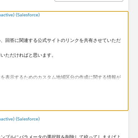
tive) (Salesforce)
め、回答に関連する公式サイトのリンクを共有させていただ
用いただければと思います。
けを表示するためのカスタム地域区分の作成に関する情報が
コンテキストを追加
解説されています。
析
tive) (Salesforce)
ックに応じた地理的フィルタの設計に役立ちます。
シンプルにパラメータの選択肢を削除して絞ってしまえばよ