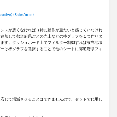
tive) (Salesforce)
う
府県」をドラッグして階層を作成。
マンスが悪くなければ（特に動作が重たいと感じていなけれ
フィルター、次に「都道府県」を表示。
枚追加して都道府県ごとの売上などの棒グラフを１つ作りダ
に応じて「都道府県」の選択肢が動的に変わります。
ります。ダッシュボード上でフィルター制御すれば該当地域
ザーは棒グラフを選択することで他のシートに都道府県フィ
or フィルタ連動
県」を切り替えるようなUIを作りたい場合は：
都道府県＋個別）
、個別ならその都道府県だけを表示、という計算フィールドを
に応じて増減させることはできませんので、セットで代用し
 1