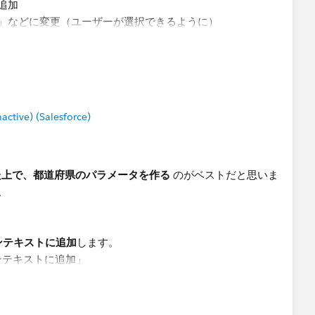
追加
」などに変更（ユーザーが選択できるように）
ドをフィルターとして追加
」に変更
フィルターに設定
tive) (Salesforce)
た上で、都道府県のパラメータを作る
のがベストだと思いま
を変更
。
ーカードの右上メニューを開く
のみを選択する​
ンテキストに追加
します。
コンテキストに追加」
ィルターとして配置すると、都道府県の候補が「地域で絞られ