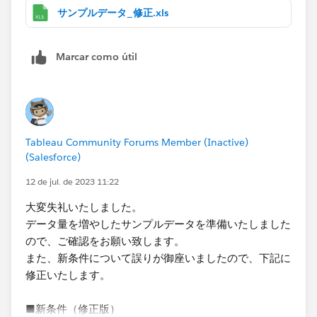
をグラフ化する。
サンプルデータ_修正.xls
・対象とするデータは「階数/区画」が25階および26階
は「大会議室」、27階は「準備室出入口※」のみ。
Marcar como útil
※準備室出入口は複数存在するが、区別せず同一のもの
として扱う。
・入退室がセットになっていないデータについては、可
能であればセットのものとは別で入室のみ、退出のみの
件数が分かる様になると大変有難いです。
Tableau Community Forums Member (Inactive)
(Salesforce)
サンプルデータの構造も少し変更しましたので、添付い
たします。
12 de jul. de 2023 11:22
大変お手数をおかけしますが、何卒宜しくお願い致しま
大変失礼いたしました。
す。
データ量を増やしたサンプルデータを準備いたしました
ので、ご確認をお願い致します。
また、新条件について誤りが御座いましたので、下記に
修正いたします。
■新条件（修正版）