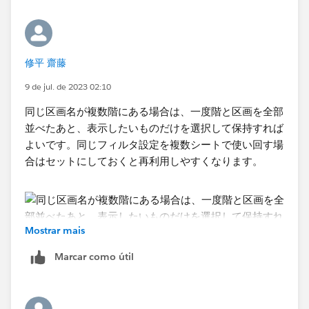
パラメータを利用した細かい要件はこれで実験してみ
みたいな感じでしょうか。
て、挙動がイメージに沿うようになれば本番データで試
してみるといいかなと思います。
修平 齋藤
9 de jul. de 2023 02:10
同じ区画名が複数階にある場合は、一度階と区画を全部
並べたあと、表示したいものだけを選択して保持すれば
よいです。同じフィルタ設定を複数シートで使い回す場
合はセットにしておくと再利用しやすくなります。
Mostrar mais
Marcar como útil