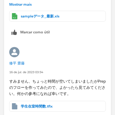
・「時刻」、「階数/区画」（5階および6階は「大会議
Mostrar mais
室」、27階は「準備室出入口」）、
「操作区分」、「学生ID」を使用して、学生ごとの入退
sampleデータ_最新.xls
出情報を集計し、時系列（1時間毎）で各階の在室人数
をグラフ化する。
Marcar como útil
・対象とするデータは「階数/区画」が5階および6階は
「大会議室」、7階は「準備室出入口※」のみ。
※準備室出入口は複数存在するが、区別せず同一のもの
として扱う。
・入退室がセットになっていないデータについては、可
修平 齋藤
能であればセットのものとは別で入室のみ、退出のみの
件数が分かる様になると大変有難いです。
16 de jul. de 2023 03:54
すみません、ちょっと時間が空いてしまいましたがPrep
■このデータで入退室のグラフの作成が難しい場合、入
のフローを作ってみたので、よかったら見てみてくださ
室のみ、退室のみのグラフを作成できますでしょうか。
い。何かの参考になれば幸いです。
入室・退室はパラメータで切り替えられるようにしたい
です。
学生在室時間数.tflx
また、フィルタで５，６，７階のデータをそれぞれフィ
ルタしたいです。