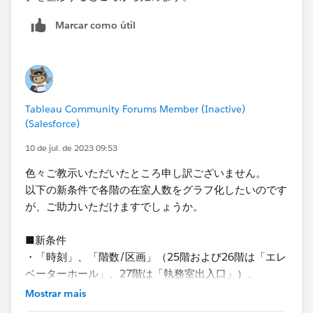
Marcar como útil
Tableau Community Forums Member (Inactive)
(Salesforce)
10 de jul. de 2023 09:53
色々ご教示いただいたところ申し訳ございません。
以下の新条件で各階の在室人数をグラフ化したいのです
が、ご助力いただけますでしょうか。
■新条件
・「時刻」、「階数/区画」（25階および26階は「エレ
ベーターホール」、27階は「執務室出入口」）、
「操作区分」、「学生ID」を使用して、学生ごとの入退
Mostrar mais
出情報を集計し、時系列（1時間毎）で各階の在室人数