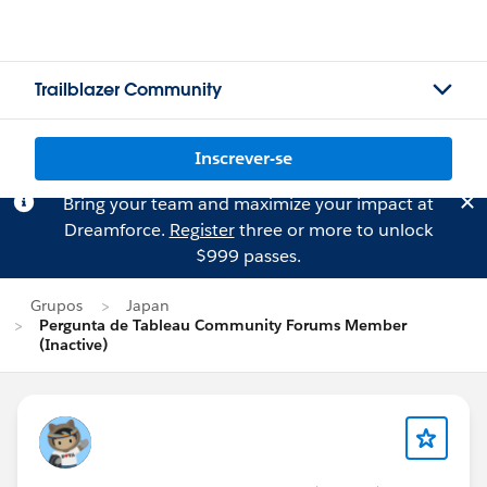
Trailblazer Community
Inscrever-se
Bring your team and maximize your impact at
Dreamforce.
Register
three or more to unlock
$999 passes.
Grupos
Japan
Pergunta de Tableau Community Forums Member
(Inactive)