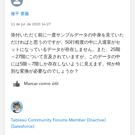
修平 齋藤
11 de jul. de 2023 14:27
「どう配置したら見やすいか」というのは、どのような
目的で誰が見るのか（+見た人は何を把握しなければな
添付いただく前に一度サンプルデータの中身を見ていた
らなくて、見た後にどういった行動を取ることが期待さ
だければと思うのですが、50行程度の中に入退室がセ
れるのか）によって全く変わりますので一概に言えませ
ットになっているデータが存在しません。また、25階
ん。「棒グラフで表示したい」とのことですが、なぜ棒
～27階について言及されていますが、このデータの中
グラフを選択するのでしょうか？ そこを突き詰めてい
には5階～7階しか存在しないように見えます。何か特
くと適した表現の形も見えてくると思います。
別な変換が必要なのでしょうか？
Marcar como útil
Tableau Community Forums Member (Inactive)
(Salesforce)