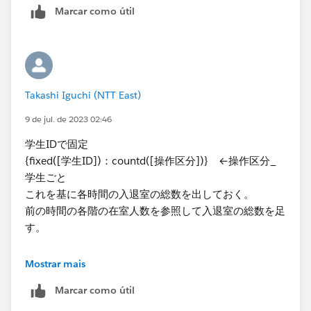
いにしています。例えば次の図のように11時41分から
Marcar como útil
12時3分まで部屋にいたときは、11時台と12時台にカ
ウントするという意味です。
Takashi Iguchi (NTT East)
このように、リレーションによってひとつの入退室レコ
ードに対して複数の在室時間帯のデータを持てるように
9 de jul. de 2023 02:46
なるので、あとはこの時間帯ごとに学生の数を数えれば
学生IDで固定
よいです。
{fixed([学生ID])：countd([操作区分])} ←操作区分_
学生ごと
これを基に各時間の入退室の総数を出しておく。
前の時間の各階の在室人数を参照して入退室の総数を足
入退室がセットになっていないデータも冒頭の図のよう
す。
にデータ内にレコードを残すようにしておけば、「入室
時刻がNULLであるまたは退室時刻がNULLである」と
列は時刻（１時間ごとのbinにしておく）
いう条件で抽出することができます。
Mostrar mais
行：計算結果
Marcar como útil
マーク：階数、区画
サンプルワークブックを添付しているので、フィルタや