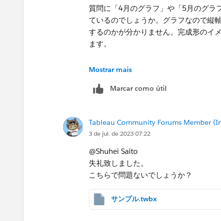
質問に「4月のグラフ」や「5月のグラ
ているのでしょうか。グラフなので縦
するのかが分かりません。完成形のイ
ます。
また、
Mostrar mais
>>やりたいこと：「KEIJO_YMD(基
Marcar como útil
からデータがあるものを表示
とあるのですが、「3か月以上前からデ
付の差が3か月以上という意味であれば
Tableau Community Forums Member (Inac
性があるのでしょうか。その場合、この
3 de jul. de 2023 07:22
と思います。
@Shuhei Saito
もしExcelか何かで計算したことがあっ
失礼致しました。
表や計算過程を見せていただけないで
こちらで問題ないでしょうか？
サンプル.twbx