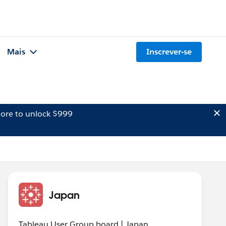
Mais
Inscrever-se
ore to unlock $999
Japan
Tableau User Group board | Japan