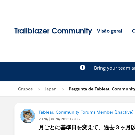
Trailblazer Community
Visão geral
C
Bring your team 
Grupos
Japan
Pergunta de Tableau Community
Tableau Community Forums Member (Inactive) (
28 de jun. de 2023 08:05
月ごとに基準日を変えて、過去３ヶ月