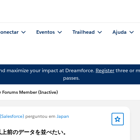
onectar
Eventos
Trailhead
Ajuda
and maximize your impact at Dreamforce.
Register
three or m
passes.
 Forums Member (Inactive)
Salesforce)
perguntou em
Japan
以上前のデータを並べたい。