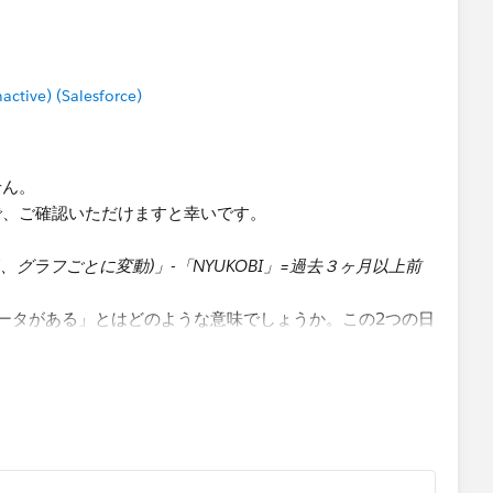
tive) (Salesforce)
せん。
で、ご確認いただけますと幸いです。
準日、グラフごとに変動)」-「NYUKOBI」=過去３ヶ月以上前
ータがある」とはどのような意味でしょうか。この2つの日
分かりますが、前"から"と書いてあるので何かしらの継続
データにはIDのような識別子がないので継続判定は難しい
上」という認識で問題ございません。