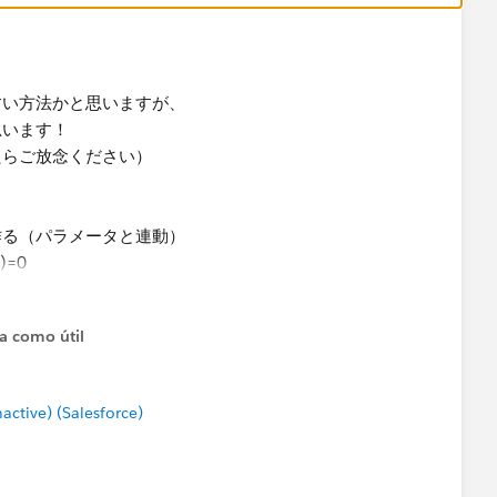
すい方法かと思いますが、
思います！
たらご放念ください）
作る（パラメータと連動）
)=0
)=1
ta como útil
)=2
たいものを求める計算式を作る（パラメータと連動）
tive) (Salesforce)
UKOBI])=0 then [売上など数値を出したい値] end