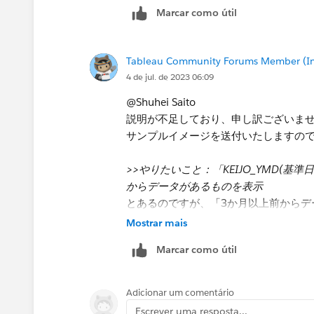
Marcar como útil
Tableau Community Forums Member (Inac
4 de jul. de 2023 06:09
@Shuhei Saito
説明が不足しており、申し訳ございま
サンプルイメージを送付いたしますの
>>やりたいこと：「KEIJO_YMD(基
からデータがあるものを表示
とあるのですが、「3か月以上前からデ
付の差が3か月以上という意味であれば
Mostrar mais
性があるのでしょうか。その場合、この
Marcar como útil
と思います。
→こちらは「2つの日付の差が3か月以
Adicionar um comentário
よろしくお願いいたします。
Escrever uma resposta...