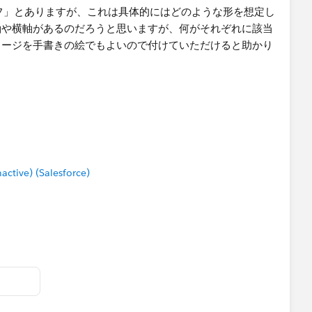
フ」とありますが、これは具体的にはどのような形を想定し
軸や横軸があるのだろうと思いますが、何がそれぞれに該当
メージを手書きの絵でもよいので付けていただけると助かり
準日、グラフごとに変動)」-「NYUKOBI」=過去３ヶ月以上前
ータがある」とはどのような意味でしょうか。この2つの日
分かりますが、前"から"と書いてあるので何かしらの継続
tive) (Salesforce)
データにはIDのような識別子がないので継続判定は難しい
てそれをTableauで再現しようとしているのであれば、その
しょうか。