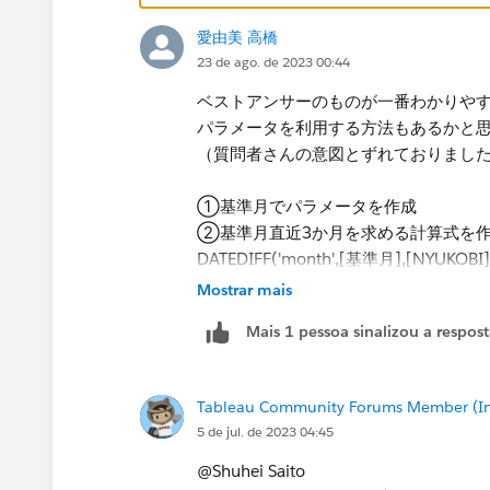
愛由美 高橋
23 de ago. de 2023 00:44
ベストアンサーのものが一番わかりや
パラメータを利用する方法もあるかと
（質問者さんの意図とずれておりまし
①基準月でパラメータを作成
​②基準月直近3か月を求める計算式を
DATEDIFF('month',[基準月],[NYUKOBI]
or
Mostrar mais
DATEDIFF('month',[基準月],[NYUKOBI]
Mais 1 pessoa sinalizou a respos
or
DATEDIFF('month',[基準月],[NYUKOBI]
③基準月（当月）の売上など値を出し
Tableau Community Forums Member (Inac
if DATEDIFF('month',[基準月],[NY
5 de jul. de 2023 04:45
@Shuhei Saito