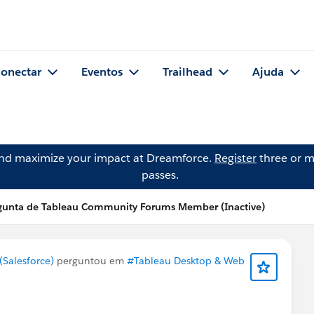
onectar
Eventos
Trailhead
Ajuda
and maximize your impact at Dreamforce.
Register
three or m
passes.
gunta de Tableau Community Forums Member (Inactive)
Salesforce)
perguntou em
#Tableau Desktop & Web