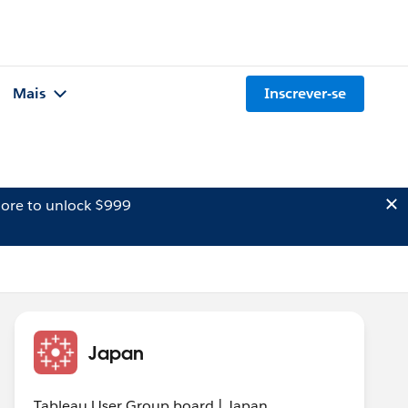
Mais
Inscrever-se
ore to unlock $999
Japan
Tableau User Group board | Japan