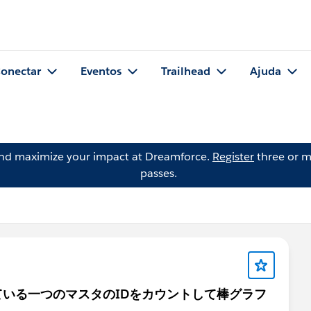
onectar
Eventos
Trailhead
Ajuda
and maximize your impact at Dreamforce.
Register
three or m
passes.
いる一つのマスタのIDをカウントして棒グラフ