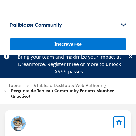
Trailblazer Community
Inscrever-se
Bring your team and maximize your impact at
Dreamforce.
Register
three or more to unlock
$999 passes.
Topics
#Tableau Desktop & Web Authoring
Pergunta de Tableau Community Forums Member
(Inactive)