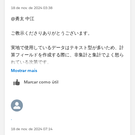
18 de nov. de 2024 03:38
どうぞよろしくお願いいたします。
@勇太 中江​
ご教示くださりありがとうございます。
実地で使用しているデータはテキスト型が多いため、計
算フィールドを作成する際に、非集計と集計でよく怒ら
れている次第です。
今回「集計として扱えるデータ」にする方法を学べたの
Mostrar mais
で、大変助かりました。
Marcar como útil
今後もお聞きすることがあるかと思いますので、その際
はどうぞよろしくお願い申し上げます。
.
18 de nov. de 2024 07:14