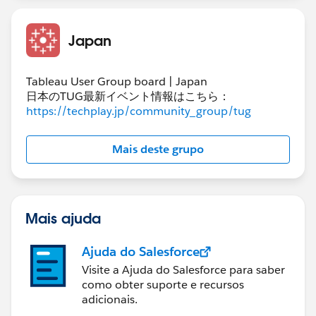
※2つ目、3つ目のIIFは真偽判定のみに省略しても可
IIF(SUM([条件分岐用])>0,
Japan
IIF(SUM([実績])>=SUM([予算]),1,0),
IIF(SUM([実績])<=SUM([予算]),1,0)
Tableau User Group board | Japan
)
日本のTUG最新イベント情報はこちら：
https://techplay.jp/community_group/tug
上記の方法で実現したワークブックを添付します。
Mais deste grupo
Mais ajuda
Ajuda do Salesforce
Visite a Ajuda do Salesforce para saber
como obter suporte e recursos
adicionais.