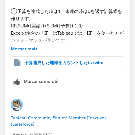
①予算を達成した時は1、未達の時は0を返す計算式を
作ります。
IIF(SUM([実績])>SUM([予算]),1,0)
Excelの場合の「IF」はTableauでは「IIF」を使った方が
パフォーマンスが良いです。
今回の場合、結果として返す1、0をその後に使わない
Mostrar mais
のであれば、よりパフォーマンスが良いのは「IIF」も
使わず
予算達成した地域をカウントしたい.twbx
SUM([実績])>SUM([予算])
として、真偽判定をさせる方法になります。
Marcar como útil
②①で作ったフィールドをフィルターにセットして、
予算達成した地域のみに絞ります。
③[地域]フィールドを右クリックでドラッグ&ドロップ
Tableau Community Forums Member (Inactive)
して「個別のカウント」を選択します。
(Salesforce)
添付されていたワークブックに「予算達成地域のみカウ
16 de nov. de 2024 03:22