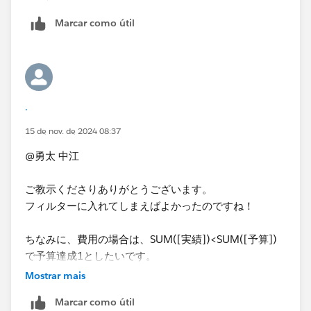
ごとの予算達成状況が分かりますので、あとはゼロ以上
２ 3種のLOD計算」｜ritz_Tableau | Satoshi Ganeko
の地域の数を数えてテキスト表示します。
Marcar como útil
また余談ですが、真偽値を数値に​変えたいときはINT関
数を掛けると真（TRUE）は1に、偽（FALSE）は0にな
ります。
.
15 de nov. de 2024 08:37
@勇太 中江
ご教示くださりありがとうございます。
フィルターに入れてしまえばよかったのですね！
ちなみに、費用の場合は、SUM([実績])<SUM([予算])
で予算達成1としたいです。
Saitoさんの式を参考に作成したところ、真偽判定の式
Mostrar mais
になってしまいました。
Marcar como útil