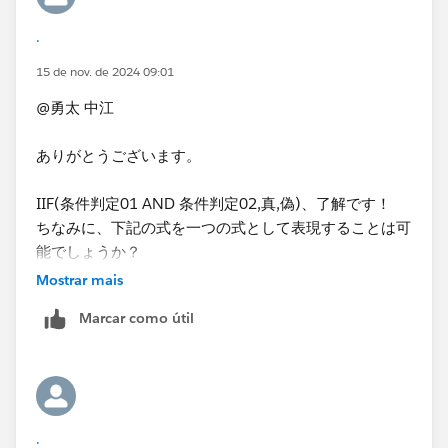
.
15 de nov. de 2024 09:01
@勇太 中江
ありがとうございます。
IIF(条件判定01 AND 条件判定02,真,偽)、了解です！
ちなみに、下記の式を一つの式として表現することは可
能でしょうか？
Mostrar mais
⌗予算達成なら1（売上）
Marcar como útil
IIF(MIN([売上費用区分]) = '売上'
and SUM([実績])>=SUM([予算]),1,0)
と
⌗予算達成なら1（費用）
IIF(MIN([売上費用区分]) = '費用'
.
and SUM([実績])<=SUM([予算]),1,0)