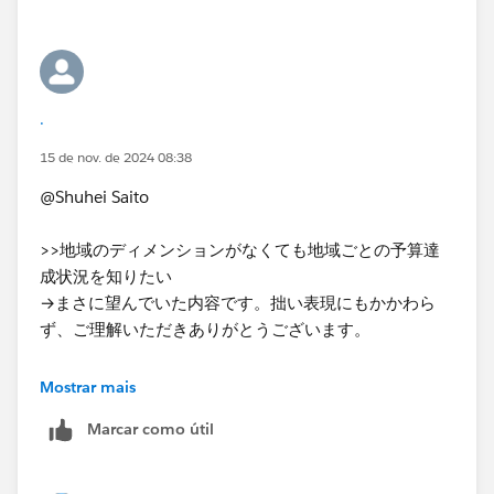
IIF(MIN([売上費用区分]) = '売上',
SUM([実績])>=SUM([予算]),
SUM([実績])<=SUM([予算]))
.
後学のために、1,0を返す式（AND？）にするにはどう
すればよいかご教示いただけますと幸いです。
15 de nov. de 2024 08:38
よろしくお願いいたします。
@Shuhei Saito
>>地域のディメンションがなくても地域ごとの予算達
成状況を知りたい
→まさに望んでいた内容です。拙い表現にもかかわら
ず、ご理解いただきありがとうございます。
[売上費用区分]が文字列Abcなので、MINは数値だから
Mostrar mais
使えないと思っておりました。
Marcar como útil
「LOD表現」の感覚がつかめていないため、また伺いた
いことが発生しましたら質問いたしますのでその時はよ
ろしくお願いいたします！