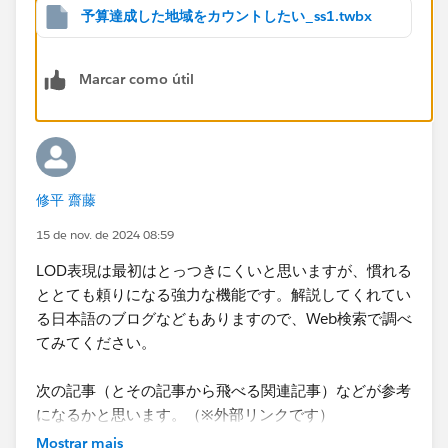
予算達成した地域をカウントしたい_ss1.twbx
Marcar como útil
シート上に地区のディメンションを設置せずに、しかし
予算の達成状況を地区ごとに計算するには
LOD表現
を使
用して実現できる場合があります。
詳細レベル表現 - Tableau
修平 齋藤
15 de nov. de 2024 08:59
今回だとINCLUDEまたはFIXEDを使用して計算すること
LOD表現は最初はとっつきにくいと思いますが、慣れる
ができ、例えば次のように地域ごとに予算比を計算する
ととても頼りになる強力な機能です。解説してくれてい
式を作成します。売上か費用かで評価の向きが異なりま
る日本語のブログなどもありますので、Web検索で調べ
すので、それはIIFのところで符号を反転させて評価し
てみてください。
ます。返ってくる結果は数値で、ゼロ以上であれば予算
達成です。
次の記事（とその記事から飛べる関連記事）などが参考
になるかと思います。（※外部リンクです）
これでビュー上に地域のディメンションがなくても地域
Tableau 8つのハードルを越える㉜「LOD計算 その
Mostrar mais