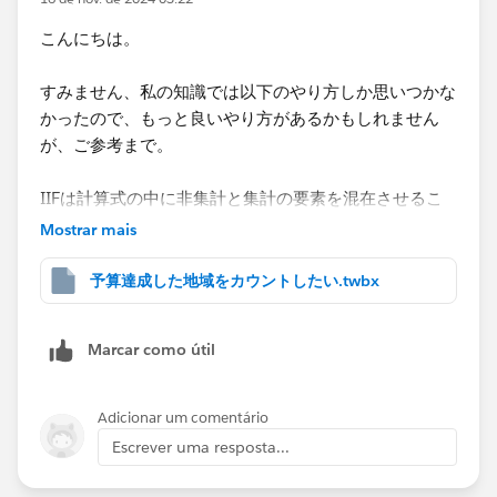
ント」シートを追加しておりますのでご参考まで。
こんにちは。
すみません、私の知識では以下のやり方しか思いつかな
かったので、もっと良いやり方があるかもしれません
が、ご参考まで。
IIFは計算式の中に非集計と集計の要素を混在させるこ
とができないので、[売上費用区分]の元データが、'売
Mostrar mais
上'なら1、'費用'なら0という形でデータを持っているの
であれば、1つの計算式で表現することも可能です。
予算達成した地域をカウントしたい.twbx
今回のデータはテキスト型で'売上'、'費用'と入っている
ので、これをまず集計として扱えるデータにします。
Marcar como útil
計算の名前を「条件分岐用」としています。
IIF([売上費用区分]='売上',1,0)
Adicionar um comentário
Escrever uma resposta...
売上費用区分が'売上'の場合はゼロよりも大きくなるの
で、前回お示しした計算式を以下のように変更します。