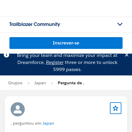
Trailblazer Community
Inscrever-se
Bring your team and maximize your impact at
Dreamforce.
Register
three or more to unlock
$999 passes.
Grupos
Japan
Pergunta de .
.
perguntou em
Japan