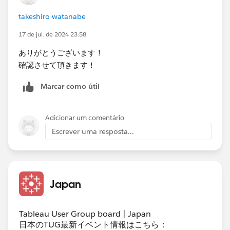
takeshiro watanabe
17 de jul. de 2024 23:58
もしセット内のメンバーと総当りするとイメージされて
ありがとうございます！
いるなら、確かに「該当する場合もあればしない場合も
確認させて頂きます！
ある」ということでATTRの集計結果が一意に定まらな
Marcar como útil
いのではと疑問に思うかもしれませんが、機能としては
実際はそうではなくサブカテゴリをキーに結合している
ようなものなのでセット内にいくつのメンバーが選択さ
Adicionar um comentário
れていようと判定結果はひとつに収束します。
Escrever uma resposta...
Japan
Tableau User Group board | Japan
日本のTUG最新イベント情報はこちら：