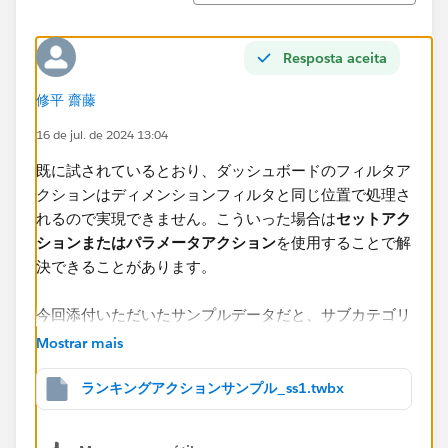
Resposta aceita
修平 齋藤
16 de jul. de 2024 13:04
既に試されているとおり、ダッシュボードのフィルタア
クションはディメンションフィルタと同じ位置で処理さ
れるので実現できません。こういった場合は
セットアク
ションまたはパラメータアクション
を使用することで解
決できることがあります。
今回添付いただいたサンプルデータだと、サブカテゴリ
のセットを作成し、
Mostrar mais
ランキングアクションサンプル_ss1.twbx