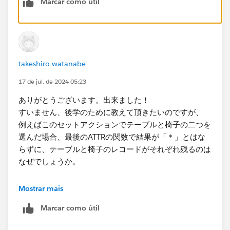
Marcar como útil
takeshiro watanabe
17 de jul. de 2024 05:23
このセットに該当するかどうかを表計算で判定する表計
ありがとうございます。出来ました！
算フィルタ用フィールドを作成します。
すいません、後学のために教えて頂きたいのですが、
例えばこのセットアクションでテーブルと椅子の二つを
この計算フィールドをランキングシートのフィルタに設
選んだ場合、最後のATTRの関数で結果が「＊」とはな
置して真のみを保持し、
らずに、テーブルと椅子のレコードがそれぞれ残るのは
なぜでしょうか。
サブカテゴリのディメンションで分けられた後に計算さ
Mostrar mais
あとはダッシュボード上でセットアクションを設定しま
れているので、テーブルと椅子が交わる事が無いという
す。（既存のフィルタアクションは削除します）
Marcar como útil
仕組みなのは、何となく想像できるのですが、クエリパ
イプラインの図などを見ていてもしっくりこなかったの