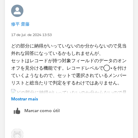
で、もし分かれば教えて頂きたいです。何卒宜しくお願
い致します。
これでランキングシートの表計算結果を維持したまま、
任意のサブカテゴリに絞って表示することができます。
修平 齋藤
17 de jul. de 2024 13:53
どの部分に納得がいっていないのか分からないので見当
外れな回答になっているかもしれませんが、
セットはレコードが持つ対象フィールドのデータのオン
オフを見分ける機能です。レコードレベルで◯×を付け
ていくようなもので、セットで選択されているメンバー
リストと総当たりで判定をするわけではありません。
Mostrar mais
Marcar como útil