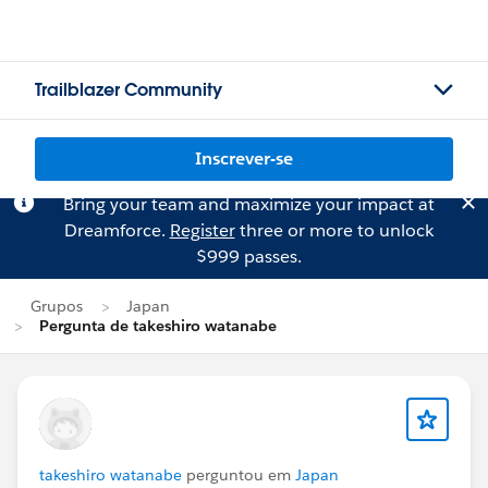
Trailblazer Community
Inscrever-se
Bring your team and maximize your impact at
Dreamforce.
Register
three or more to unlock
$999 passes.
Grupos
Japan
Pergunta de takeshiro watanabe
takeshiro watanabe
perguntou em
Japan