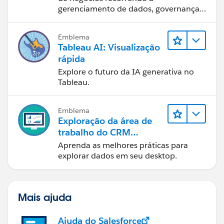
gerenciamento de dados, governança
de dados, ferramentas de visualização
de dados, narrativa baseada em dados
Emblema
e colaboração.
Tableau AI: Visualização
rápida
Explore o futuro da IA generativa no
Tableau.
Emblema
Exploração da área de
trabalho do CRM
Analytics
Aprenda as melhores práticas para
explorar dados em seu desktop.
Mais ajuda
Ajuda do Salesforce