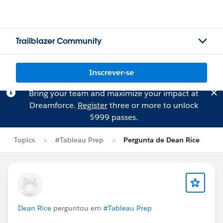
Trailblazer Community
Inscrever-se
Bring your team and maximize your impact at
Dreamforce.
Register
three or more to unlock
$999 passes.
Topics
#Tableau Prep
Pergunta de Dean Rice
Dean Rice
perguntou em
#Tableau Prep