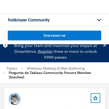
Trailblazer Community
Inscrever-se
Bring your team and maximize your impact at
Dreamforce.
Register
three or more to unlock
$999 passes.
Topics
#Tableau Desktop & Web Authoring
Pergunta de Tableau Community Forums Member
(Inactive)