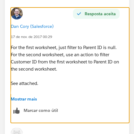
Resposta aceita
Dan Cory (Salesforce)
17 de nov. de 2017 00:29
For the first worksheet, just filter to Parent ID is null.
For the second worksheet, use an action to filter
Customer ID from the first worksheet to Parent ID on
the second worksheet.
See attached.
Dan
Mostrar mais
Marcar como útil