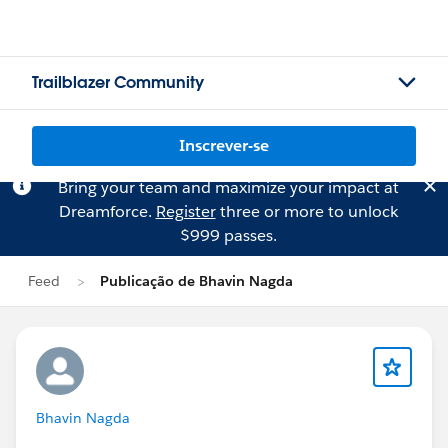
Trailblazer Community
Inscrever-se
Bring your team and maximize your impact at
Dreamforce.
Register
three or more to unlock
$999 passes.
Feed
Publicação de Bhavin Nagda
Bhavin Nagda