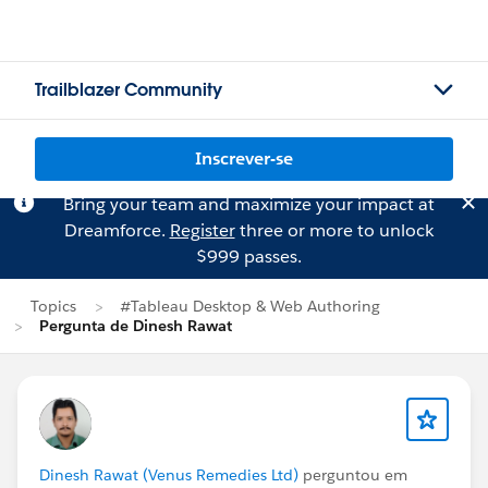
Trailblazer Community
Inscrever-se
Bring your team and maximize your impact at
Dreamforce.
Register
three or more to unlock
$999 passes.
Topics
#Tableau Desktop & Web Authoring
Pergunta de Dinesh Rawat
Dinesh Rawat (Venus Remedies Ltd)
perguntou em