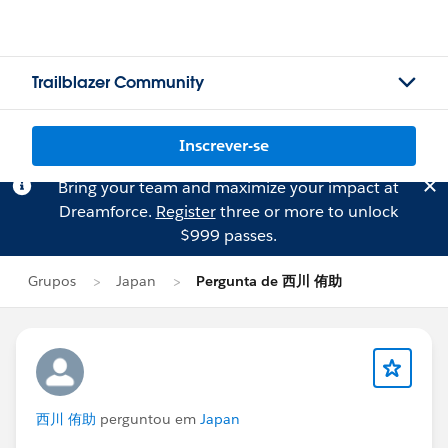
Trailblazer Community
Inscrever-se
Bring your team and maximize your impact at
Dreamforce.
Register
three or more to unlock
$999 passes.
Grupos
Japan
Pergunta de 西川 侑助
西川 侑助
perguntou em
Japan