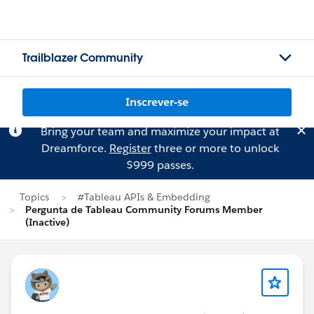
Trailblazer Community
Inscrever-se
Bring your team and maximize your impact at
Dreamforce.
Register
three or more to unlock
$999 passes.
Topics
#Tableau APIs & Embedding
Pergunta de Tableau Community Forums Member
(Inactive)