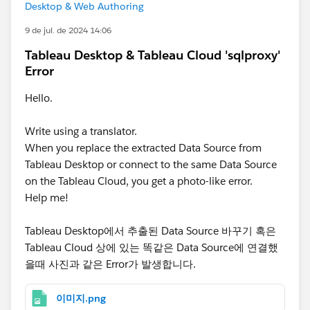
Desktop & Web Authoring
9 de jul. de 2024 14:06
Tableau Desktop & Tableau Cloud 'sqlproxy'
Error
Hello.
Write using a translator.
When you replace the extracted Data Source from
Tableau Desktop or connect to the same Data Source
on the Tableau Cloud, you get a photo-like error.
Help me!
Tableau Desktop에서 추출된 Data Source 바꾸기 혹은
Tableau Cloud 상에 있는 똑같은 Data Source에 연결했
을때 사진과 같은 Error가 발생합니다.
이미지.png