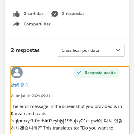
0 curtidas
2 respostas
Compartilhar
Show menu
Classificar
2 respostas
Classificar por data
Resposta aceita
紘昭 足立
21 de jul. de 2024 09:31
The error message in the screenshot you provided is in
Korean and reads:
"sqlproxy:1t0or6403eyhjyj196ujxy01cspwl에 다시 연결
하시겠습니까?" This translates to: "Do you want to