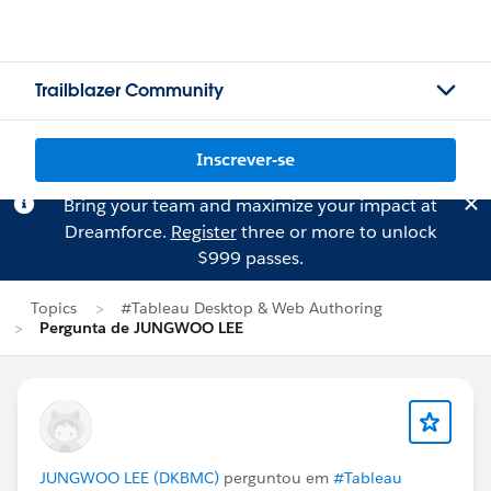
Trailblazer Community
Inscrever-se
Bring your team and maximize your impact at
Dreamforce.
Register
three or more to unlock
$999 passes.
Topics
#Tableau Desktop & Web Authoring
Pergunta de JUNGWOO LEE
JUNGWOO LEE (DKBMC)
perguntou em
#Tableau