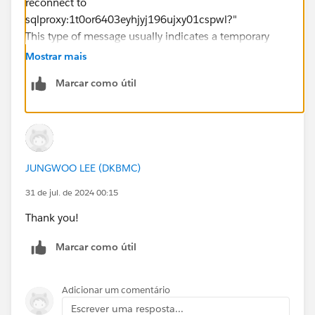
reconnect to
sqlproxy:1t0or6403eyhjyj196ujxy01cspwl?"
This type of message usually indicates a temporary
connectivity issue with the data source.
Mostrar mais
Marcar como útil
Try connecting to the same data source from a
different machine or network environment to see if the
issue persists. This can help determine if the problem
is specific to your current environment.
JUNGWOO LEE (DKBMC)
31 de jul. de 2024 00:15
Thank you!
Marcar como útil
Adicionar um comentário
Escrever uma resposta...