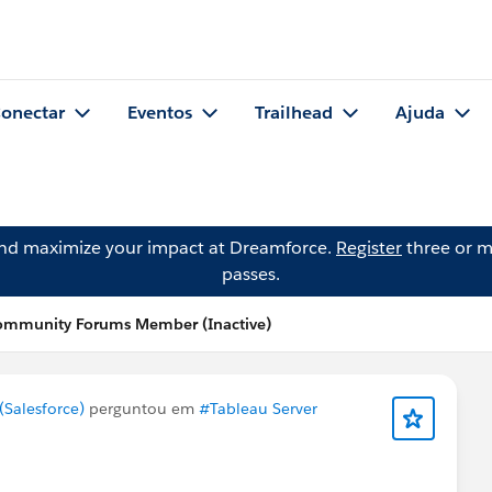
onectar
Eventos
Trailhead
Ajuda
and maximize your impact at Dreamforce.
Register
three or m
passes.
ommunity Forums Member (Inactive)
Salesforce)
perguntou em
#Tableau Server