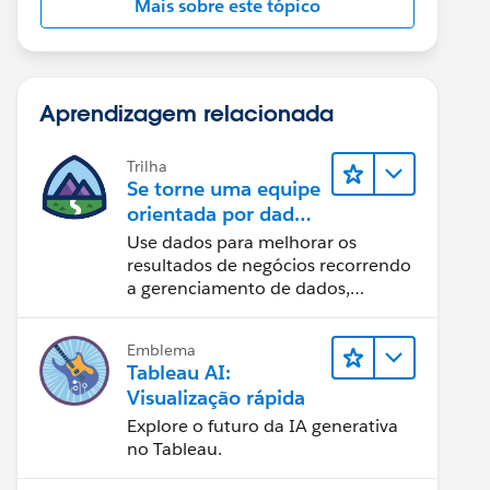
Mais sobre este tópico
Aprendizagem relacionada
Trilha
Se torne uma equipe
orientada por dados
usando o Tableau
Use dados para melhorar os
resultados de negócios recorrendo
a gerenciamento de dados,
governança de dados, ferramentas
de visualização de dados, narrativa
Emblema
baseada em dados e colaboração.
Tableau AI:
Visualização rápida
Explore o futuro da IA generativa
no Tableau.