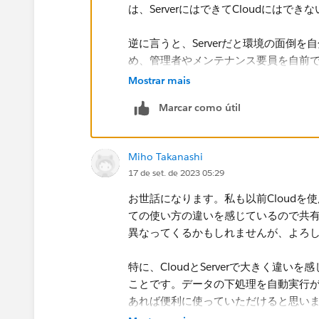
は、ServerにはできてCloudにはで
逆に言うと、Serverだと環境の面倒
め、管理者やメンテナンス要員を自前で
自体の管理を家主であるSalesforc
Mostrar mais
なくても利用できます。
Marcar como útil
あとはServerだとアップデートのタイ
デートされる（に伴いダウンタイムが発
Miho Takanashi
なります。
17 de set. de 2023 05:29
認証まわりなどのカスタマイズをした
お世話になります。私も以前Cloudを使用
トを支払う用意があるといった場合はSe
ての使い方の違いを感じているので共有
管理を徹底する企業さんはServerを
異なってくるかもしれませんが、よろ
場合はCloudを採用するのが楽でよい
特に、Cloudと​Serverで大きく違
ことです。データの下処理を自動実行
あれば便利に使っていただけると思い
イメージとしては、データのインポート→Se