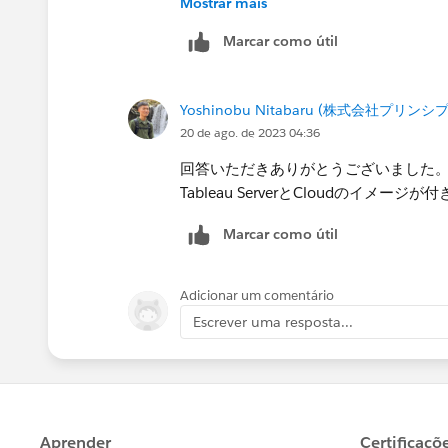
Mostrar mais
新→Server上のダッシュボードも更新
Marcar como útil
Prepのフローのスケジュール実行に関
ール送信することも可能です。
詳しくは
こちら
をご参照ください。​お
Yoshinobu Nitabaru (株式会社プリンシ
20 de ago. de 2023 04:36
◆Tableau Server
・自社で安全環境をコントロール
回答いただきありがとうございました
・回線環境の影響なし
Tableau ServerとCloudのイメージ
・環境構築・サーバ管理の手間がかか
Marcar como útil
加えて（Creater視点として）
・MFA（多要素）認証なし
Adicionar um comentário
・抽出ファイル・サブスクリプションの設
Escrever uma resposta...
・Prepのフローの自動実行設定…可能
・サイト容量…調整可能
◆Tableau Cloud