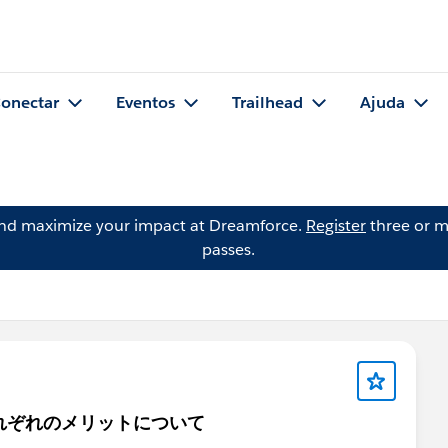
onectar
Eventos
Trailhead
Ajuda
and maximize your impact at Dreamforce.
Register
three or m
passes.
loudのそれぞれのメリットについて