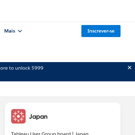
Mais
Inscrever-se
ore to unlock $999
Japan
Tableau User Group board | Japan