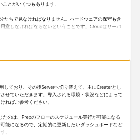
きないことがいくつもあります。
を自分たちで見なければなりません。ハードウェアの保守も含
用意しなければならないということです。Cloudはサーバ
eがやってくれますので、環境構築や維持のための専門人材がい
ミングを自分たちで決められますが、Cloudは勝手にアップ
生する）ので、ここも見方次第でメリット/デメリットに
い、可能な限り自社でコントロールしたい、そのためのコス
しており、その後Serverへ切り替えて、主にCreaterとし
rverがよいです。他のシステムとのId連携を考えたり権限
させていただきます。​導入される環境・状況などによって
使っているケースが多いように感じます。人材の用意が難しい
しければご参考ください。
だろうと思います。
いを感じたのは、Prepのフローのスケジュール実行が可能になる
が可能になるので、定期的に更新したいダッシュボードなど
ます。
rver上のPrepで自動実行​→Server上のデータソース更