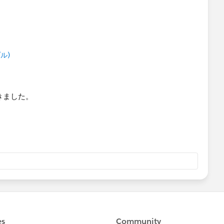
 という流れになります。
しては、後続のPrepフローも設定し、かつ処理完了するとメ
役に立てれば幸いです。
プル)
。
が付きました。
る
定…Server内に用意されたスケジュールを使用
（とても便利です）