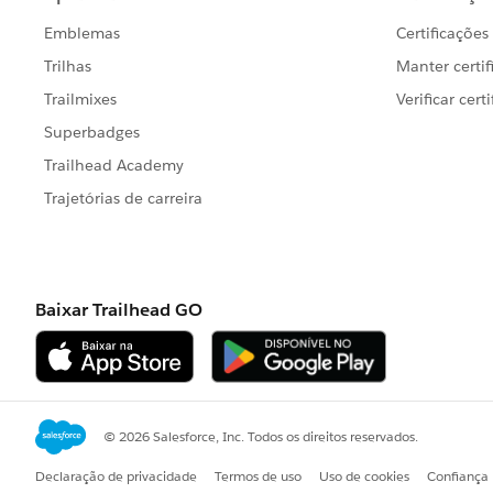
・環境構築が楽でサーバ管理が不要
・安全面に不安が残る
・回線が混んでいるとアクセスしにく
加えて（Creater視点として）
・MFA（多要素）認証あり…タイムア
・抽出ファイル・サブスクリプション
・Prepのフローの自動実行設定…不可
・サイト容量…100GB（他設定できる