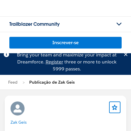
Trailblazer Community
Inscrever-se
Bring your team and maximize your impact at
Dreamforce.
Register
three or more to unlock
$999 passes.
Feed
Publicação de Zak Geis
Zak Geis