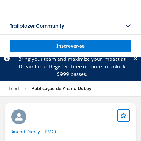
Trailblazer Community
Inscrever-se
Bring your team and maximize your impact at
Dreamforce.
Register
three or more to unlock
$999 passes.
Feed
Publicação de Anand Dubey
Anand Dubey (JPMC)