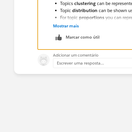
Topics
clustering
can be represent
Topic
distribution
can be shown u
For topic
proportions
you can repre
highest to lowes
Mostrar mais
For
changes
in topic over time you
Marcar como útil
Adicionar um comentário
Escrever uma resposta...