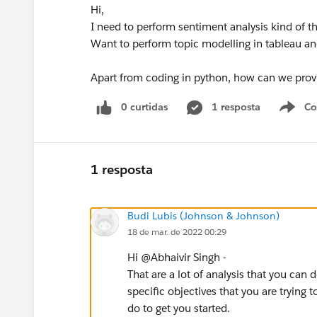
Hi,
I need to perform sentiment analysis kind of t
Want to perform topic modelling in tableau an
Apart from coding in python, how can we provid
0 curtidas
1 resposta
Co
S
1 resposta
Budi Lubis (Johnson & Johnson)
18 de mar. de 2022 00:29
Hi @Abhaivir Singh​ -
That are a lot of analysis that you ca
specific objectives that you are trying 
do to get you started.