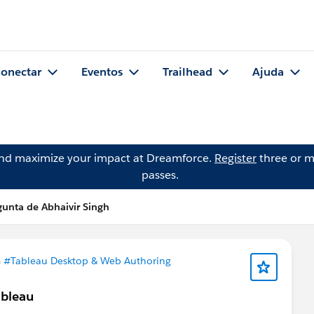
onectar
Eventos
Trailhead
Ajuda
and maximize your impact at Dreamforce.
Register
three or m
passes.
gunta de Abhaivir Singh
m
#Tableau Desktop & Web Authoring
ableau