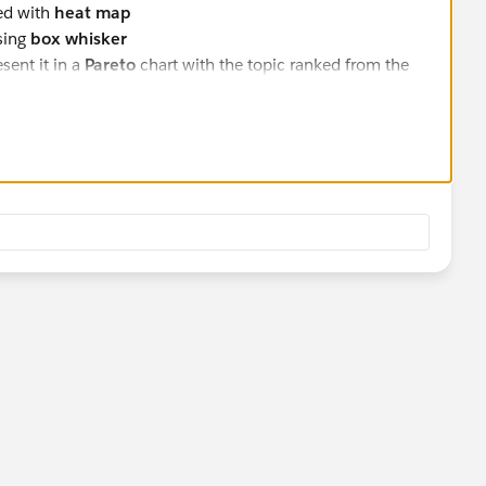
ed with
heat map
sing
box whisker
sent it in a
Pareto
chart with the topic ranked from the
 can represent with
band
graph