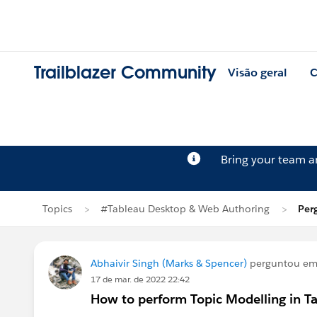
Trailblazer Community
Visão geral
C
Bring your team 
Topics
#Tableau Desktop & Web Authoring
Per
Abhaivir Singh (Marks & Spencer)
perguntou e
17 de mar. de 2022 22:42
How to perform Topic Modelling in T