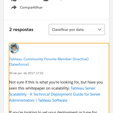
Compartilhar
Show menu
Classificar
2 respostas
Classificar por data
Tableau Community Forums Member (Inactive)
(Salesforce)
30 de jan. de 2017 17:52
Not sure if this is what you're looking for, but have you
seen this whitepaper on scalability:
Tableau Server
Scalability - A Technical Deployment Guide for Server
Administrators | Tableau Software
If you're looking to vet your deployment or tune for