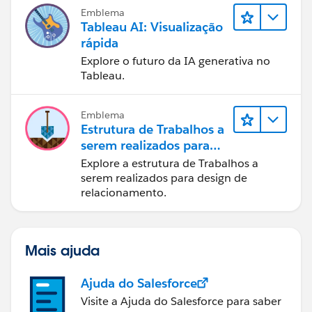
de dados, narrativa baseada em dados
Emblema
e colaboração.
Tableau AI: Visualização
rápida
Explore o futuro da IA generativa no
Tableau.
Emblema
Estrutura de Trabalhos a
serem realizados para
designers
Explore a estrutura de Trabalhos a
serem realizados para design de
relacionamento.
Mais ajuda
Ajuda do Salesforce
Visite a Ajuda do Salesforce para saber