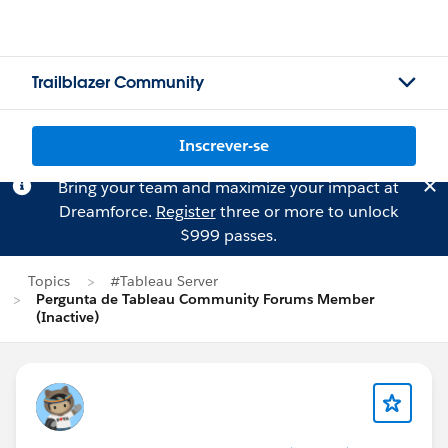
Trailblazer Community
Inscrever-se
Bring your team and maximize your impact at
Dreamforce.
Register
three or more to unlock
$999 passes.
Topics
#Tableau Server
Pergunta de Tableau Community Forums Member
(Inactive)