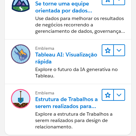
Se torne uma equipe
orientada por dados
usando o Tableau
Use dados para melhorar os resultados
de negócios recorrendo a
gerenciamento de dados, governança
de dados, ferramentas de visualização
de dados, narrativa baseada em dados
Emblema
e colaboração.
Tableau AI: Visualização
rápida
Explore o futuro da IA generativa no
Tableau.
Emblema
Estrutura de Trabalhos a
serem realizados para
designers
Explore a estrutura de Trabalhos a
serem realizados para design de
relacionamento.