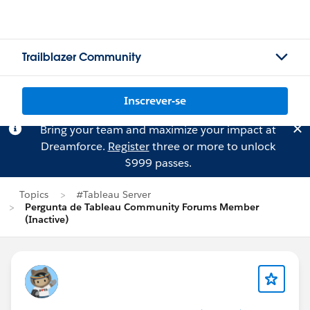
Trailblazer Community
Inscrever-se
Bring your team and maximize your impact at
Dreamforce.
Register
three or more to unlock
$999 passes.
Topics
#Tableau Server
Pergunta de Tableau Community Forums Member
(Inactive)