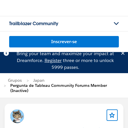
Trailblazer Community
Inscrever-se
Bring your team and maximize your impact at
Dreamforce.
Register
three or more to unlock
$999 passes.
Grupos
Japan
Pergunta de Tableau Community Forums Member
(Inactive)