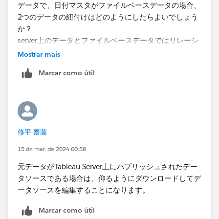
データで、日付マスタがファイルベースデータの場合、
2つのデータの紐付けはどのようにしたらよいでしょう
か？
server上のデータとファイルベースデータではリレーシ
ョンを組むことはできず、ブレンドでも対応できないか
Mostrar mais
と思いますので、「元データ」のみで作成する方法か、
Marcar como útil
server上のデータをダウンロードし作成するしかない認
識です。
他に方法がございましたらご教示頂けますと幸いです。
何卒よろしくお願いいたします。
修平 齋藤
15 de mar. de 2024 00:58
元データがTableau Server上にパブリッシュされたデー
タソースである場合は、仰るようにダウンロードしてデ
ータソースを編集することになります。
Marcar como útil