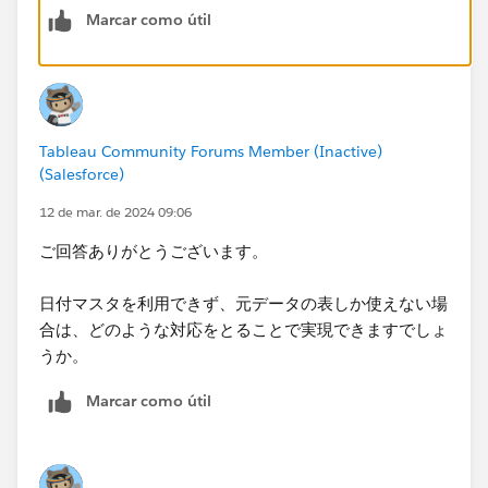
Marcar como útil
Tableau Community Forums Member (Inactive)
(Salesforce)
表示したいディメンションとメジャーをビューに追加。
12 de mar. de 2024 09:06
このとき、日付マスタ側のメジャーが無いとゼロの日が
ご回答ありがとうございます。
消えてしまうのでマークの詳細に日付マスタのメジャー
（カウント）を入れておく。
日付マスタを利用できず、元データの表しか使えない場
合は、どのような対応をとることで実現できますでしょ
うか。
もし日付マスタを利用できず、元データの表しか使えな
Marcar como útil
い場合は、相当ややこしいことになるだろうと思いま
す。