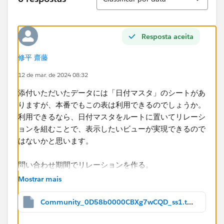
＝＝
C00002316 Tableau Desktop 5 その
他 2023/1/15 2023/1/18
Resposta aceita
C00002317 Tableau Desktop 3 その
他 2023/1/17 2023/1/19
修平 齋藤
＝＝
12 de mar. de 2024 08:32
次のようにカウントしたいです。
添付いただいたデータには「日付マスタ」のシートがあ
りますが、本番でもこの表は利用できるのでしょうか。
2023/1/15 Tableau Desktop その他 5
利用できるなら、日付マスタをルートに置いてリレーシ
2023/1/16 Tableau Desktop その他 5
ョンを組むことで、表示したいビューが実現できるので
2023/1/17 Tableau Desktop その他 8
はないかと思います。
2023/1/18 Tableau Desktop その他 8
2023/1/19 Tableau Desktop その他 3
問い合わせ期間でリレーションを作る。
Mostrar mais
お手数をおかけしますが、ご確認の程よろしくお願いい
Community_0D58b0000CBXg7wCQD_ss1.twbx
たします。​