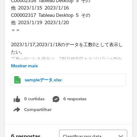
C00002316 Tableau Desktop 5 その
他 2023/1/15 2023/1/16
C00002317 Tableau Desktop 5 その
他 2023/1/19 2023/1/20
＝＝
2023/1/17,2023/1/18のデータを工数0として表示し
たい。
工数が0になる場合は、[製品種別][カテゴリ]には空白
Mostrar mais
もしくは「ー」を表示する
sampleデータ.xlsx
・問合せ開始日～問合せ終了日の間を全ての日に対して
工数をカウントする
0 curtidas
6 respostas
・製品種別，カテゴリごとにまとめる
Compartilhar
Show menu
例）
​下記のような2つのデータがある場合、
Classificar
6 respostas
Classificar por data