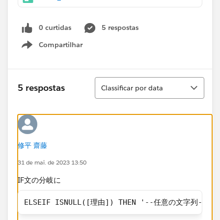
0 curtidas
5 respostas
Compartilhar
Show menu
Classificar
5 respostas
Classificar por data
修平 齋藤
31 de mai. de 2023 13:50
IF文の分岐に
ELSEIF ISNULL([理由]) THEN '--任意の文字列--'