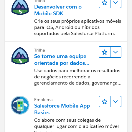
Trilha
Desenvolver com o
Mobile SDK
Crie os seus próprios aplicativos móveis
para iOS, Android ou híbridos
suportados pela Salesforce Platform.
Trilha
Se torne uma equipe
orientada por dados
usando o Tableau
Use dados para melhorar os resultados
de negócios recorrendo a
gerenciamento de dados, governança
de dados, ferramentas de visualização
de dados, narrativa baseada em dados
Emblema
e colaboração.
Salesforce Mobile App
Basics
Colabore com seus colegas de
qualquer lugar com o aplicativo móvel