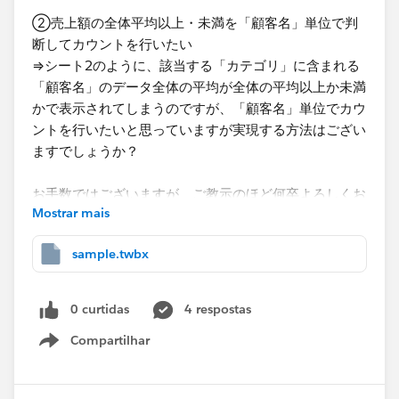
②​売上額の全体平均以上・未満を「顧客名」単位で判
断してカウントを行いたい
​⇒シート2のように、該当する「カテゴリ」に含まれる
「顧客名」のデータ全体の平均が全体の平均以上か未満
かで表示されてしまうのですが、「顧客名」単位でカウ
ントを行いたいと思っていますが実現する方法はござい
ますでしょうか？​
お手数ではございますが、ご教示のほど何卒よろしくお
Mostrar mais
願いいたします。
sample.twbx
0 curtidas
4 respostas
Compartilhar
Show menu