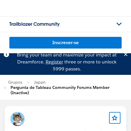
Trailblazer Community
Inscrever-se
Bring your team and maximize your impact at
Dreamforce.
Register
three or more to unlock
$999 passes.
Grupos
Japan
Pergunta de Tableau Community Forums Member
(Inactive)