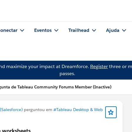
onectar
Eventos
Trailhead
Ajuda
and maximize your impact at Dreamforce.
Register
three or m
passes.
gunta de Tableau Community Forums Member (Inactive)
Salesforce)
perguntou em
#Tableau Desktop & Web
le worksheets