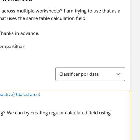
ter across multiple worksheets? I am trying to use that as a
hat uses the same table calculation field.
 Thanks in advance.
ompartilhar
Show menu
Classificar
Classificar por data
tive) (Salesforce)
ng? We can try creating regular calculated field using