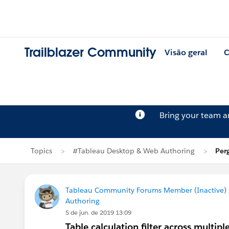
Trailblazer Community
Visão geral
C
Bring your team 
Topics
#Tableau Desktop & Web Authoring
Per
Tableau Community Forums Member (Inactive) (
Authoring
5 de jun. de 2019 13:09
Table calculation filter across multip