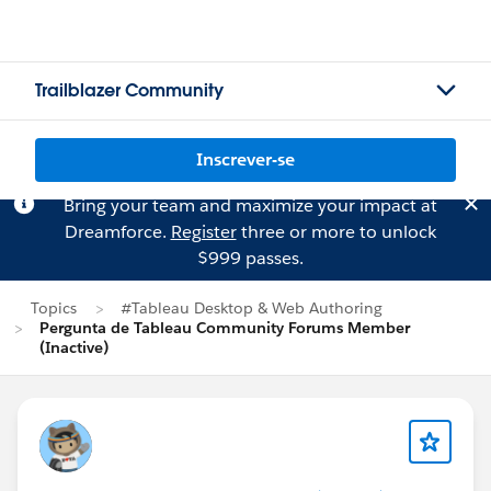
Trailblazer Community
Inscrever-se
Bring your team and maximize your impact at
Dreamforce.
Register
three or more to unlock
$999 passes.
Topics
#Tableau Desktop & Web Authoring
Pergunta de Tableau Community Forums Member
(Inactive)