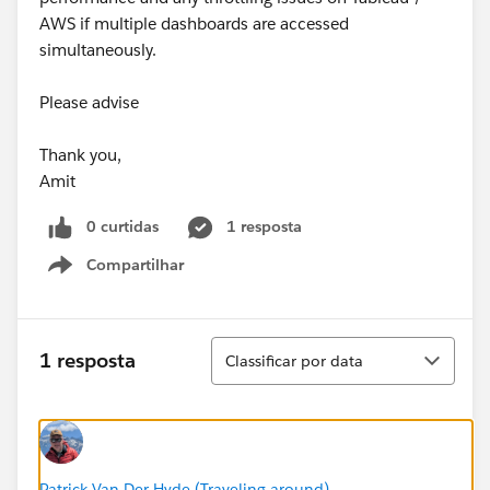
AWS if multiple dashboards are accessed
simultaneously.
Please advise
Thank you,
Amit
0 curtidas
1 resposta
Compartilhar
Show menu
Classificar
1 resposta
Classificar por data
Patrick Van Der Hyde (Traveling around)