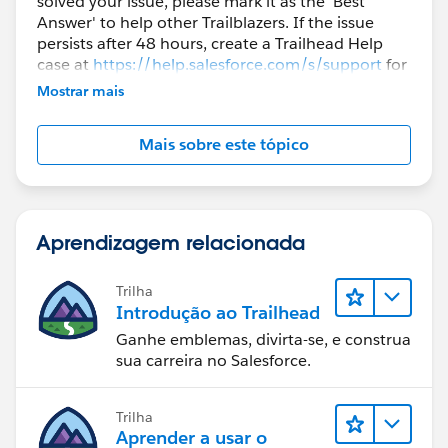
solved your issue, please mark it as the 'Best
Answer' to help other Trailblazers. If the issue
persists after 48 hours, create a Trailhead Help
case at
https://help.salesforce.com/s/support
for
further assistance.
Mostrar mais
Mais sobre este tópico
Aprendizagem relacionada
Trilha
Introdução ao Trailhead
Ganhe emblemas, divirta-se, e construa
sua carreira no Salesforce.
Trilha
Aprender a usar o