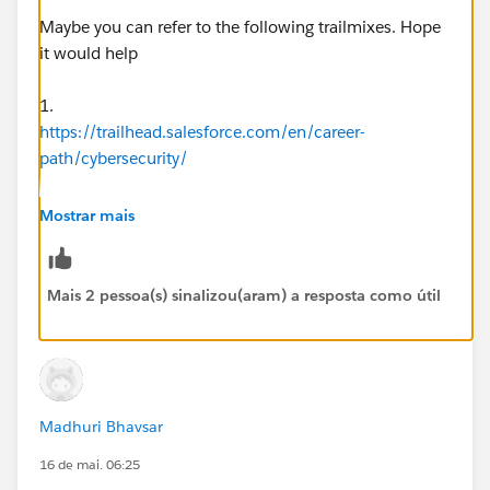
Maybe you can refer to the following trailmixes. Hope
it would help
1.
https://trailhead.salesforce.com/en/career-
path/cybersecurity/
2.
Mostrar mais
https://trailhead.salesforce.com/users/strailhead/trail
mixes/data-security
Mais 2 pessoa(s) sinalizou(aram) a resposta como útil
3.
https://trailhead.salesforce.com/content/learn/modul
es/data_security
Madhuri Bhavsar
16 de mai. 06:25