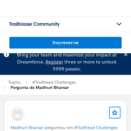
Trailblazer Community
Inscrever-se
Bring your team and maximize your impact at
Dreamforce.
Register
three or more to unlock
$999 passes.
Topics
#Trailhead Challenges
Pergunta de Madhuri Bhavsar
Madhuri Bhavsar
perguntou em
#Trailhead Challenges