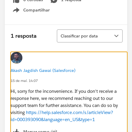
Compartilhar
Show menu
Classificar
1 resposta
Classificar por data
Akash Jagdish Gawai (Salesforce)
15 de mai. 14:07
Hi, sorry for the inconvenience. If you don't receive a
response here, we recommend reaching out to our
support team for further assistance. You can do so by
visiting
https://help.salesforce.com/s/articleView?
id=000393090&language=en_US&type=1
Marcar como útil