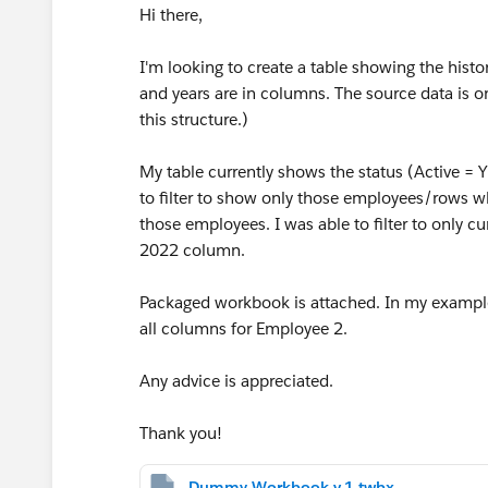
Hi there,
I'm looking to create a table showing the histo
and years are in columns. The source data is o
this structure.)
My table currently shows the status (Active = Y
to filter to show only those employees/rows w
those employees. I was able to filter to only c
2022 column.
Packaged workbook is attached. In my example
all columns for Employee 2.
Any advice is appreciated.
Thank you!
Dummy Workbook v.1.twbx