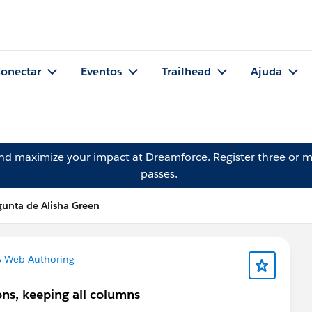
onectar
Eventos
Trailhead
Ajuda
and maximize your impact at Dreamforce.
Register
three or m
passes.
gunta de Alisha Green
& Web Authoring
ons, keeping all columns