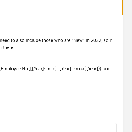
t need to also include those who are "New" in 2022, so I'll
 there.
[Employee No.],[Year]: min( [Year]={max([Year])} and