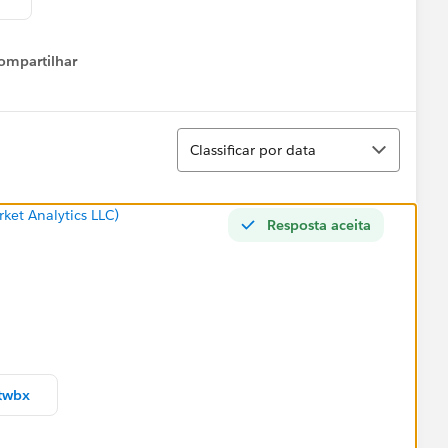
ompartilhar
Show menu
Classificar
Classificar por data
ket Analytics LLC)
Resposta aceita
twbx