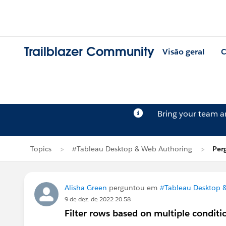
Trailblazer Community
Visão geral
C
Bring your team 
Topics
#Tableau Desktop & Web Authoring
Per
Alisha Green
perguntou em
#Tableau Desktop 
9 de dez. de 2022 20:58
Filter rows based on multiple conditi