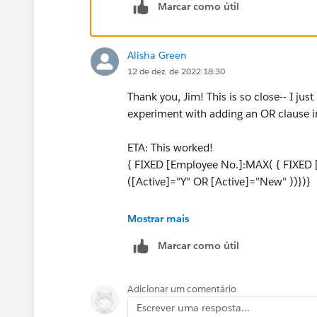
Marcar como útil
Alisha Green
12 de dez. de 2022 18:30
Thank you, Jim! This is so close-- I jus
experiment with adding an OR clause in
ETA: This worked!
{ FIXED [Employee No.]:MAX( { FIXED 
([Active]="Y" OR [Active]="New" ))})}
Thank you!!
Mostrar mais
Marcar como útil
Adicionar um comentário
Escrever uma resposta...