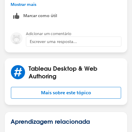
In the Layout option, you can move the image to the
Mostrar mais
bottom, so it does not cover the other sheets.
Marcar como útil
Adicionar um comentário
Escrever uma resposta...
Tableau Desktop & Web
Authoring
Mais sobre este tópico
Aprendizagem relacionada