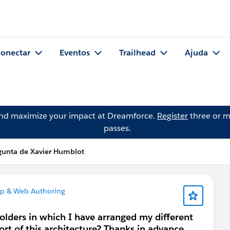
onectar
Eventos
Trailhead
Ajuda
and maximize your impact at Dreamforce.
Register
three or m
passes.
gunta de Xavier Humblot
op & Web Authoring
folders in which I have arranged my different
port of this architecture? Thanks in advance