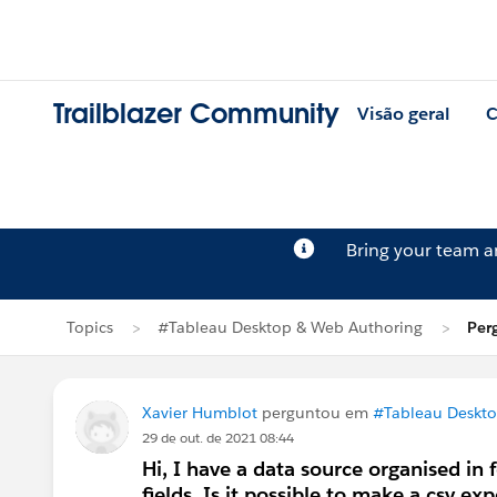
Trailblazer Community
Visão geral
C
Bring your team 
Topics
#Tableau Desktop & Web Authoring
Per
Xavier Humblot
perguntou em
#Tableau Deskt
29 de out. de 2021 08:44
Hi, I have a data source organised in 
fields. Is it possible to make a csv ex