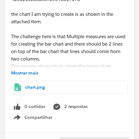
the chart I am trying to create is as shown in the
attached item.
The challenge here is that Multiple measures are used
for creating the bar chart and there should be 2 lines
on top of the bar chart that lines should come from
two columns.
Can anyone please try to create the same chart
Mostrar mais
without changing the structure of the data.
chart.png
If this is not possible which can be the best alternate
solution to represent this type of the data.
0 curtidas
2 respostas
Regards,
Compartilhar
Philip George
Show menu