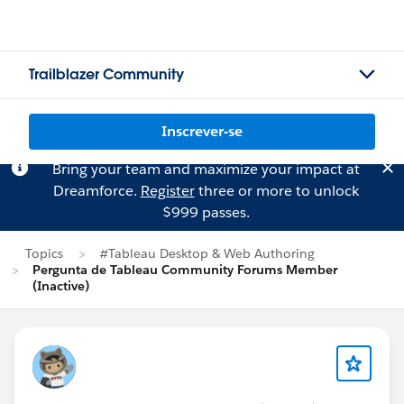
Trailblazer Community
Inscrever-se
Bring your team and maximize your impact at
Dreamforce.
Register
three or more to unlock
$999 passes.
Topics
#Tableau Desktop & Web Authoring
Pergunta de Tableau Community Forums Member
(Inactive)