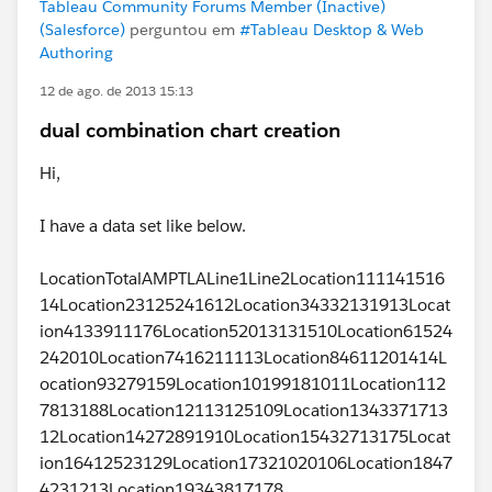
Tableau Community Forums Member (Inactive)
(Salesforce)
perguntou em
#Tableau Desktop & Web
Authoring
12 de ago. de 2013 15:13
dual combination chart creation
Hi,
I have a data set like below.
LocationTotalAMPTLALine1Line2Location111141516
14Location23125241612Location34332131913Locat
ion4133911176Location52013131510Location61524
242010Location7416211113Location84611201414L
ocation93279159Location10199181011Location112
7813188Location12113125109Location1343371713
12Location14272891910Location15432713175Locat
ion16412523129Location17321020106Location1847
4231213Location19343817178