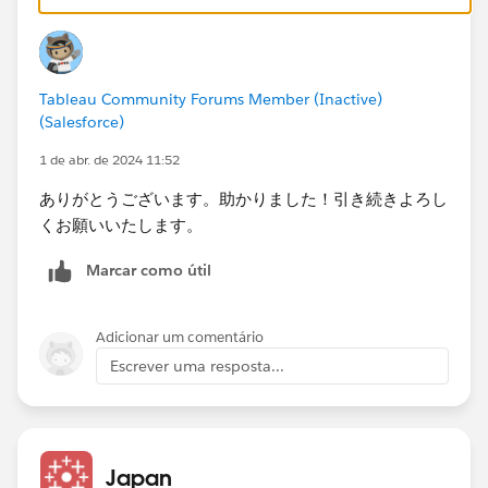
で縦に並べるという方法もあります。単一シートに拘ら
ないならこれが一番簡単ですが、一方でCustomerが大
量にある場合は並べた2つのシート間でスクロールの同
Tableau Community Forums Member (Inactive)
期が取れないという欠点があります。
(Salesforce)
なお、小計が不要な場合はビュー上にItemの粒度をあ
1 de abr. de 2024 11:52
えて持たせず、計算式内で必要な部分を取り出し、メジ
ありがとうございます。助かりました！引き続きよろし
ャーバリューとして並べてしまうのが簡単な方法になる
くお願いいたします。
と思います。
Marcar como útil
Adicionar um comentário
Escrever uma resposta...
Japan