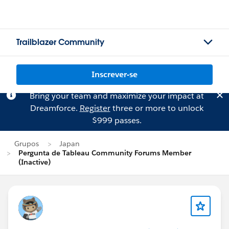
Trailblazer Community
Inscrever-se
Bring your team and maximize your impact at
Dreamforce.
Register
three or more to unlock
$999 passes.
Grupos
Japan
Pergunta de Tableau Community Forums Member
(Inactive)