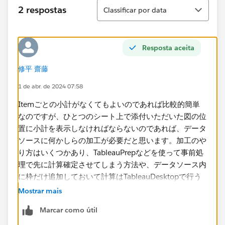
Classificar
2 respostas
Classificar por data
Resposta aceita
修平 齋藤
1 de abr. de 2024 07:58
Itemごとの小計がなくてもよいのであれば比較的簡単
なのですが、ひとつのシート上で添付いただいた図の位
置に小計を表示しなければならないのであれば、データ
ソースに何かしらの加工が必要だと思います。加工のや
り方はいくつかあり、TableauPrepなどを使って事前処
理で先に計算確定させてしまう方法や、データソース内
に枠だけ追加しておいて計算はTableauDesktopで行う
方法などが考えられます。どういったアプローチを取る
Mostrar mais
のかは要件次第です。
Marcar como útil
複数シートに分けてよいのであれば、ダッシュボード上