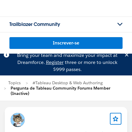
Trailblazer Community
Inscrever-se
Bring your team and maximize your impact at
Dreamforce.
Register
three or more to unlock
$999 passes.
Topics
#Tableau Desktop & Web Authoring
Pergunta de Tableau Community Forums Member
(Inactive)