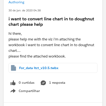
Authoring
30 de jan. de 2020 04:38
i want to convert line chart in to doughnut
chart please help
hi there,
please help me with the viz i'm attaching the
workbook i want to convert line chart in to doughnut
chart....
please find the attached workbook.
For_data ltct_v10.5.twbx
0 curtidas
1 resposta
Compartilhar
Show menu